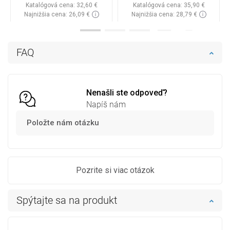
Katalógová cena:
32,60 €
Katalógová cena:
35,90 €
Najnižšia cena: 26,09 €
Najnižšia cena: 28,79 €
Dostupnosť:
Na sklade
Dostupnosť:
Na sklade
Do košíka
Do košíka
FAQ
Porovnaj
favorite_border
Obľúbené
Porovnaj
favorite_border
Obľúbené
Nenašli ste odpoveď?
Napíš nám
Položte nám otázku
Pozrite si viac otázok
Spýtajte sa na produkt