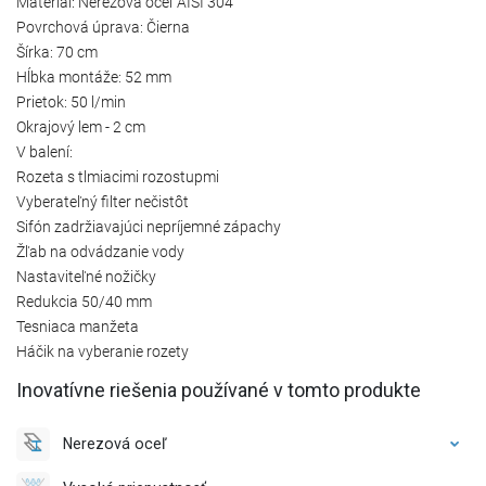
Materiál: Nerezová oceľ AISI 304
Povrchová úprava: Čierna
Šírka: 70 cm
Hĺbka montáže: 52 mm
Prietok: 50 l/min
Okrajový lem - 2 cm
V balení:
Rozeta s tlmiacimi rozostupmi
Vyberateľný filter nečistôt
Sifón zadržiavajúci nepríjemné zápachy
Žľab na odvádzanie vody
Nastaviteľné nožičky
Redukcia 50/40 mm
Tesniaca manžeta
Háčik na vyberanie rozety
Inovatívne riešenia používané v tomto produkte
Nerezová oceľ