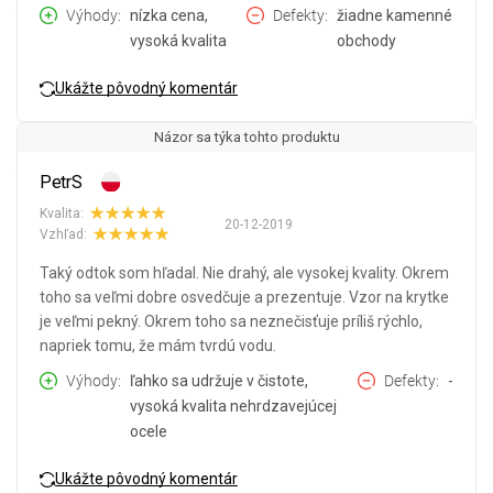
Výhody
nízka cena,
Defekty
žiadne kamenné
vysoká kvalita
obchody
Ukážte pôvodný komentár
Názor sa týka tohto produktu
PetrS
Kvalita:
20-12-2019
Vzhľad:
Taký odtok som hľadal. Nie drahý, ale vysokej kvality. Okrem
toho sa veľmi dobre osvedčuje a prezentuje. Vzor na krytke
je veľmi pekný. Okrem toho sa neznečisťuje príliš rýchlo,
napriek tomu, že mám tvrdú vodu.
Výhody
ľahko sa udržuje v čistote,
Defekty
-
vysoká kvalita nehrdzavejúcej
ocele
Ukážte pôvodný komentár