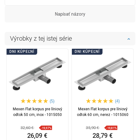
Napísať názory
Výrobky z tej istej série
DNI KÚPEĽNÍ
DNI KÚPEĽNÍ
(5)
(4)
Mexen Flat korpus pre líniový
Mexen Flat korpus pre líniový
odtok 50 cm, inox - 1015050
odtok 60 cm, nerez - 1015060
32,60 €
35,90 €
-19,97%
-19,81%
26,09 €
28,79 €