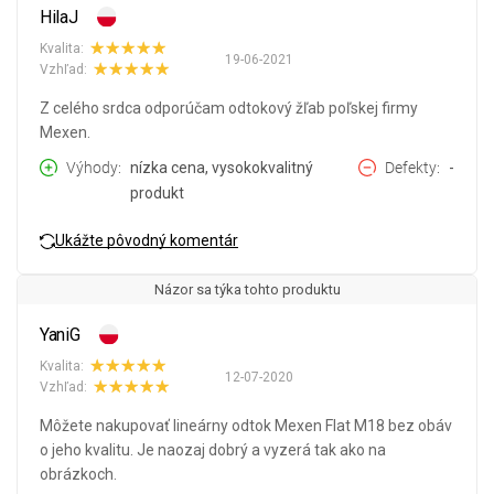
HilaJ
Kvalita:
19-06-2021
Vzhľad:
Z celého srdca odporúčam odtokový žľab poľskej firmy
Mexen.
Výhody
nízka cena, vysokokvalitný
Defekty
-
produkt
Ukážte pôvodný komentár
Názor sa týka tohto produktu
YaniG
Kvalita:
12-07-2020
Vzhľad:
Môžete nakupovať lineárny odtok Mexen Flat M18 bez obáv
o jeho kvalitu. Je naozaj dobrý a vyzerá tak ako na
obrázkoch.