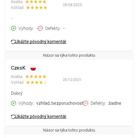
Kvalita:
28-08-2023
Vzhľad:
-
Výhody
-
Defekty
-
Ukážte pôvodný komentár
Názor sa týka tohto produktu
CzesK
Kvalita:
20-12-2021
Vzhľad:
Dobrý
Výhody
vzhľad, bezporuchovosť
Defekty
žiadne
Ukážte pôvodný komentár
Názor sa týka tohto produktu