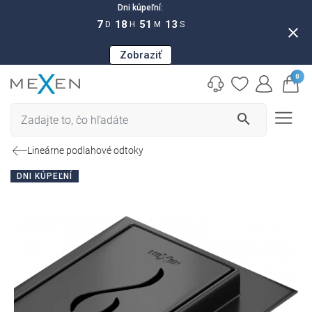
Dni kúpeľní:
7
18
51
13
D
H
M
S
close
Zobraziť
0
search
Lineárne podlahové odtoky
DNI KÚPEĽNÍ