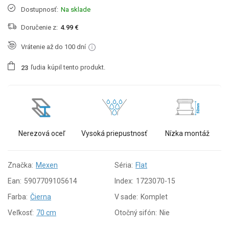
Dostupnosť:
Na sklade
Doručenie z:
4.99 €
Vrátenie až do 100 dní
ľudia
kúpil tento produkt.
2
3
Nerezová oceľ
Vysoká priepustnosť
Nízka montáž
Značka:
Mexen
Séria:
Flat
Ean:
5907709105614
Index:
1723070-15
Farba:
Čierna
V sade:
Komplet
Veľkosť:
70 cm
Otočný sifón:
Nie