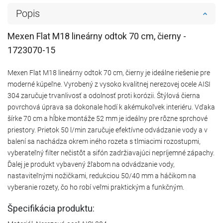
Popis
Mexen Flat M18 lineárny odtok 70 cm, čierny -
1723070-15
Mexen Flat M18 lineárny odtok 70 cm, čierny je ideálne riešenie pre
moderné kúpeľne. Vyrobený z vysoko kvalitnej nerezovej ocele AISI
304 zaručuje trvanlivosť a odolnosť proti korózii. Štýlová čierna
povrchová úprava sa dokonale hodí k akémukoľvek interiéru. Vďaka
šírke 70 cm a hĺbke montáže 52 mm je ideálny pre rôzne sprchové
priestory. Prietok 50 l/min zaručuje efektívne odvádzanie vody a v
balení sa nachádza okrem iného rozeta s tlmiacimi rozostupmi,
vyberateľný filter nečistôt a sifón zadržiavajúci nepríjemné zápachy.
Ďalej je produkt vybavený žľabom na odvádzanie vody,
nastaviteľnými nožičkami, redukciou 50/40 mm a háčikom na
vyberanie rozety, čo ho robí veľmi praktickým a funkčným.
Špecifikácia produktu: