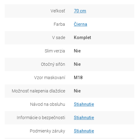
Veľkosť
70 cm
Farba
Čierna
V sade
Komplet
Slim verzia
Nie
Otočný sifón
Nie
Vzor maskovaní
M18
Možnosť nalepenia dlaždice
Nie
Návod na obsluhu
Stiahnutie
Informácie o bezpečnosti
Stiahnutie
Podmienky záruky
Stiahnutie