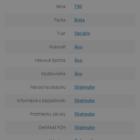
Séria
T40
Farba
Biela
Tvar
Okrúhly
Rukoväť
Áno
Hlavová Sprcha
Áno
Mydlovnička
Áno
Návod na obsluhu
Stiahnutie
Informácie o bezpečnosti
Stiahnutie
Podmienky záruky
Stiahnutie
Certifikát PZH
Stiahnutie