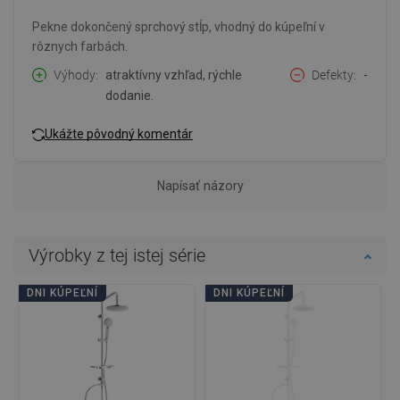
Pekne dokončený sprchový stĺp, vhodný do kúpeľní v
rôznych farbách.
Výhody
atraktívny vzhľad, rýchle
Defekty
-
dodanie.
Ukážte pôvodný komentár
Napísať názory
Výrobky z tej istej série
DNI KÚPEĽNÍ
DNI KÚPEĽNÍ