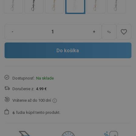
favorite_border
-
+
Do košíka
Dostupnosť:
Na sklade
Doručenie z:
4.99 €
Vrátenie až do 100 dní
ľudia
kúpil tento produkt.
6