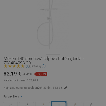
Mexen T40 sprchová stĺpová batéria, biela -
798404093-20
(0)
(4)
Otázky
82,19 €
19,97%
(s DPH)
Katalógová cena:
102,70 €
Najnižšia cena za posledných 30 dní: 82,19 €
Farba
- Biela