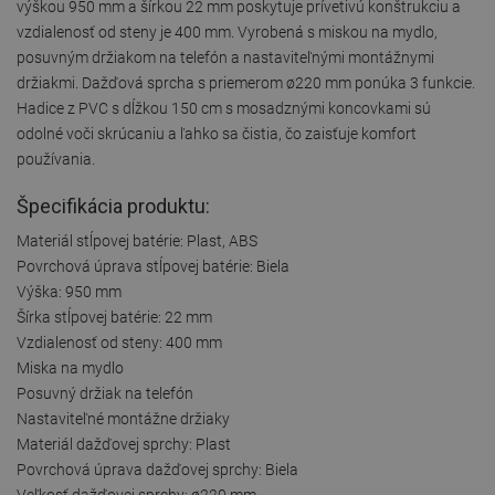
výškou 950 mm a šírkou 22 mm poskytuje prívetivú konštrukciu a
vzdialenosť od steny je 400 mm. Vyrobená s miskou na mydlo,
posuvným držiakom na telefón a nastaviteľnými montážnymi
držiakmi. Dažďová sprcha s priemerom ø220 mm ponúka 3 funkcie.
Hadice z PVC s dĺžkou 150 cm s mosadznými koncovkami sú
odolné voči skrúcaniu a ľahko sa čistia, čo zaisťuje komfort
používania.
Špecifikácia produktu:
Materiál stĺpovej batérie: Plast, ABS
Povrchová úprava stĺpovej batérie: Biela
Výška: 950 mm
Šírka stĺpovej batérie: 22 mm
Vzdialenosť od steny: 400 mm
Miska na mydlo
Posuvný držiak na telefón
Nastaviteľné montážne držiaky
Materiál dažďovej sprchy: Plast
Povrchová úprava dažďovej sprchy: Biela
Veľkosť dažďovej sprchy: ø220 mm