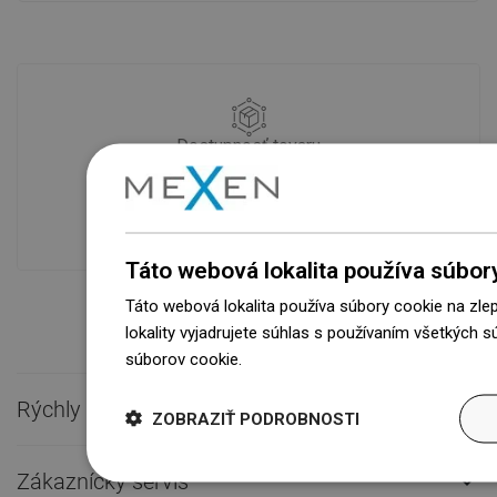
Dostupnosť tovaru
Naše výrobky na vás čakajú v
modernom sklade.Vždy pripravený na
prepravu!
Táto webová lokalita používa súbor
Táto webová lokalita používa súbory cookie na zle
lokality vyjadrujete súhlas s používaním všetkých 
súborov cookie.
Dowiedz się więcej
Rýchly kontakt

ZOBRAZIŤ PODROBNOSTI
Zákaznícky servis
