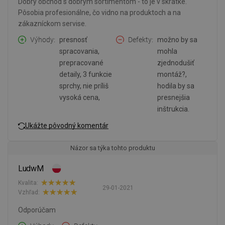
Dobrý obchod s dobrým sortimentom - to je v skratke.
Pôsobia profesionálne, čo vidno na produktoch a na
zákazníckom servise.
Výhody
presnosť
Defekty
možno by sa
spracovania,
mohla
prepracované
zjednodušiť
detaily, 3 funkcie
montáž?,
sprchy, nie príliš
hodila by sa
vysoká cena,
presnejšia
inštrukcia.
Ukážte pôvodný komentár
Názor sa týka tohto produktu
LudwM
Kvalita:
29-01-2021
Vzhľad:
Odporúčam