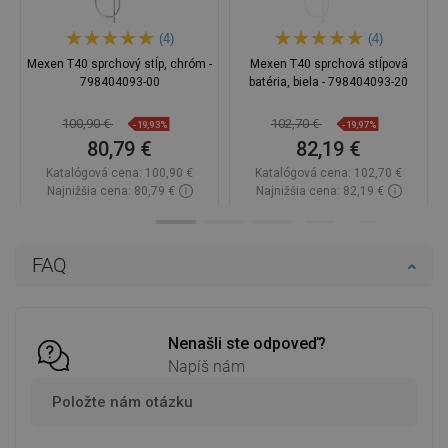
(4)
(4)
Mexen T40 sprchový stĺp, chróm -
Mexen T40 sprchová stĺpová
798404093-00
batéria, biela - 798404093-20
100,90 €
102,70 €
-19,93%
-19,97%
80,79 €
82,19 €
Katalógová cena:
100,90 €
Katalógová cena:
102,70 €
Najnižšia cena: 80,79 €
Najnižšia cena: 82,19 €
Dostupnosť:
2026-09-08
Dostupnosť:
Na sklade
Do košíka
Do košíka
FAQ
Porovnaj
favorite_border
Obľúbené
Porovnaj
favorite_border
Obľúbené
Nenašli ste odpoveď?
Napíš nám
Položte nám otázku