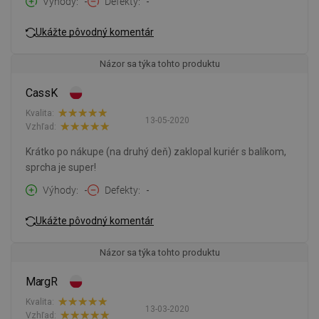
Výhody
-
Defekty
-
Ukážte pôvodný komentár
Názor sa týka tohto produktu
CassK
Kvalita:
13-05-2020
Vzhľad:
Krátko po nákupe (na druhý deň) zaklopal kuriér s balíkom,
sprcha je super!
Výhody
-
Defekty
-
Ukážte pôvodný komentár
Názor sa týka tohto produktu
MargR
Kvalita:
13-03-2020
Vzhľad: