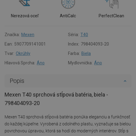
Nerezová oceľ
AntiCalc
PerfectClean
Značka:
Mexen
Séria:
T40
Ean:
5907709141001
Index:
798404093-20
Tvar:
Okrúhly
Farba:
Biela
Hlavová Sprcha:
Áno
Mydlovnička:
Áno
Popis
Mexen T40 sprchová stĺpová batéria, biela -
798404093-20
Mexen T40 sprchová stĺpová batéria ponúka eleganciu a funkčnosť
do každej kúpeľne. Vyrobená z odolného plastu, vyznačuje sa bielou
povrchovou úpravou, ktorá sa hodí do moderných interiérov. Stĺp s