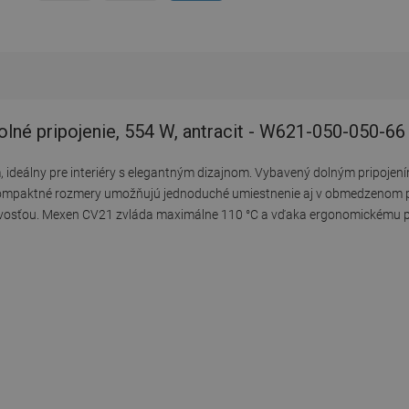
lné pripojenie, 554 W, antracit - W621-050-050-66
ideálny pre interiéry s elegantným dizajnom. Vybavený dolným pripojen
kompaktné rozmery umožňujú jednoduché umiestnenie aj v obmedzenom pr
nlivosťou. Mexen CV21 zvláda maximálne 110 °C a vďaka ergonomickému pr