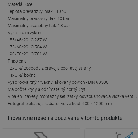
Materiál: Oceľ
Teplota prevádzky: max 110 °C
Maximálny pracovný tlak: 10 bar
Maximálny skúšobný tlak: 13 bar
Vykurovací výkon:
- 55/45/20 °C 287 W
- 75/65/20 °C 554 W
- 90/70/20 °C 701 W
Pripojenia:
- 2xG ½″ zospodu z pravej alebo ľavej strany
- 4xG ½″ bočné
Vysokokvalitný, trvácny lakovaný povrch - DIN 99500
Má bočné kryty a odnímateľný horný kryt
V balení: závesy, montážny set, zátky, odvzdušňovač a vložka ventilu
Fotografie ukazujú radiátor vo veľkosti 600 x 1200 mm.
Inovatívne riešenia používané v tomto produkte