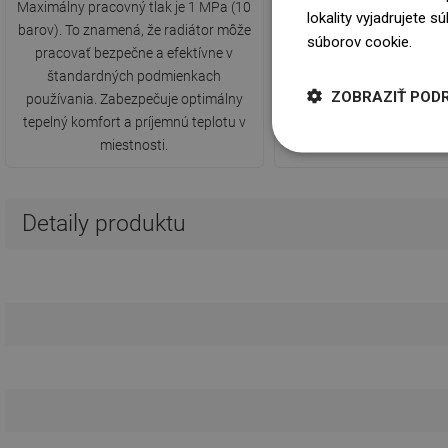
Maximálny pracovný tlak je 1 MPa (10
Maximálna teplota do
lokality vyjadrujete 
barov). To znamená, že radiátor môže
radiátorom počas prevád
súborov cookie.
Dowi
pracovať bezpečne a efektívne v
°C. Umožňuje efektívne
štandardných podmienkach
vykurovanie miestnosti
ZOBRAZIŤ POD
používania. Zabezpečuje optimálny
zaisťuje bezpečnosť použ
tepelný komfort a príjemnú teplotu v
povrchu okolo radiá
miestnosti.
Detaily produktu