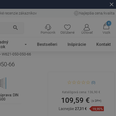
close
ké recenzie zákazníkov
Najlepšia cena/kvalita
0
search
Pomocník
Obľúbené
Účtovať
Vozík
adný
Bestselleri
Inšpirácie
Kontakt
tok
t - W621-050-050-66
050-66
Mexen CV21 panelový
(0)
radiátor 500 x 500 mm, dolné
pripojenie, 554 W, antracit -
W621-050-050-66
Katalógová cena:
136,90 €
úprava: DIN
109,59 €
500
(s DPH)
Lacnejšie
27,31 €
19,95%