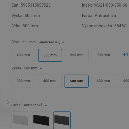
Ean:
5905315857026
Index:
W621-050-050-66
Výška:
500 mm
Farba:
Antracitová
Šírka:
500 mm
Výkon ohrievača:
554 W
Šírka
- 500 mm
- (
ukázať viac
+16
)
+1
400 mm
600 mm
700 mm
500 mm
Výška
- 500 mm
300 mm
400 mm
600 mm
90
500 mm
Farba
- Antracitová