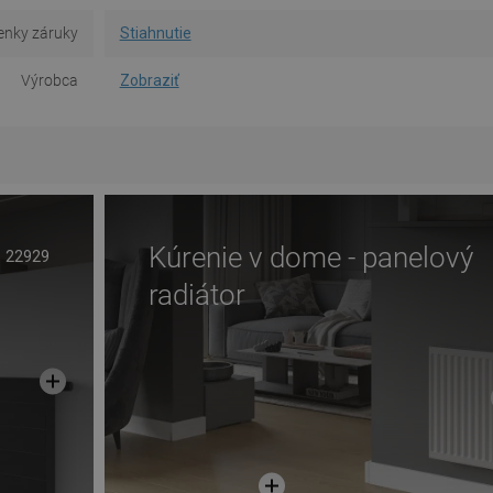
nky záruky
Stiahnutie
Výrobca
Zobraziť
Kúrenie v dome - panelový
22929
radiátor