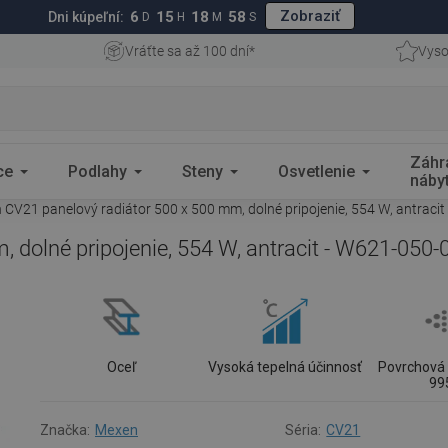
Zobraziť
6
15
18
57
Dni kúpeľní:
D
H
M
S
Vráťte sa až 100 dní*
Vyso
Záhr
ce
Podlahy
Steny
Osvetlenie
náby
CV21 panelový radiátor 500 x 500 mm, dolné pripojenie, 554 W, antraci
 dolné pripojenie, 554 W, antracit - W621-050-
Oceľ
Vysoká tepelná účinnosť
Povrchová 
99
Značka:
Mexen
Séria:
CV21