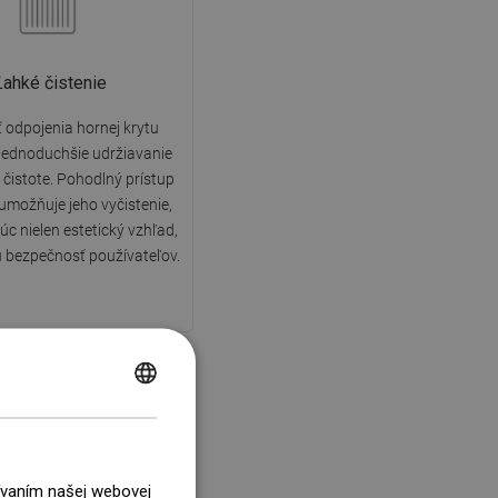
Ľahké čistenie
odpojenia hornej krytu
jednoduchšie udržiavanie
 čistote. Pohodlný prístup
umožňuje jeho vyčistenie,
c nielen estetický vzhľad,
iu bezpečnosť používateľov.
POLISH
CZECH
0 rokov záruka
GERMAN
žívaním našej webovej