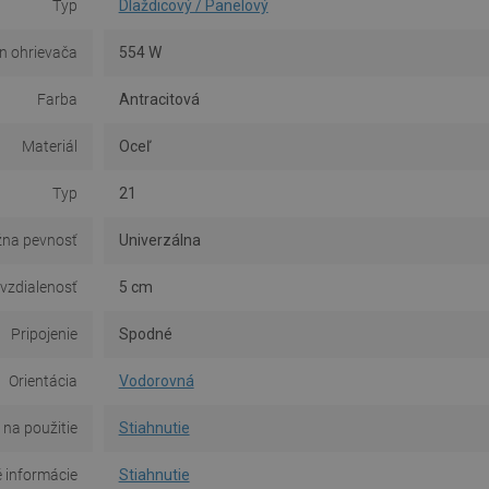
Typ
Dlaždicový / Panelový
n ohrievača
554 W
Farba
Antracitová
Materiál
Oceľ
Typ
21
na pevnosť
Univerzálna
 vzdialenosť
5 cm
Pripojenie
Spodné
Orientácia
Vodorovná
na použitie
Stiahnutie
 informácie
Stiahnutie