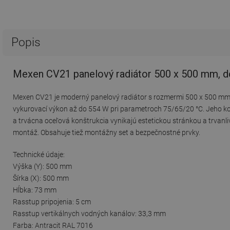
Popis
Mexen CV21 panelový radiátor 500 x 500 mm, do
Mexen CV21 je moderný panelový radiátor s rozmermi 500 x 500 mm, 
vykurovací výkon až do 554 W pri parametroch 75/65/20 °C. Jeho 
a trvácna oceľová konštrukcia vynikajú estetickou stránkou a trva
montáž. Obsahuje tiež montážny set a bezpečnostné prvky.
Technické údaje:
Výška (Y): 500 mm
Šírka (X): 500 mm
Hĺbka: 73 mm
Rasstup pripojenia: 5 cm
Rasstup vertikálnych vodných kanálov: 33,3 mm
Farba: Antracit RAL 7016