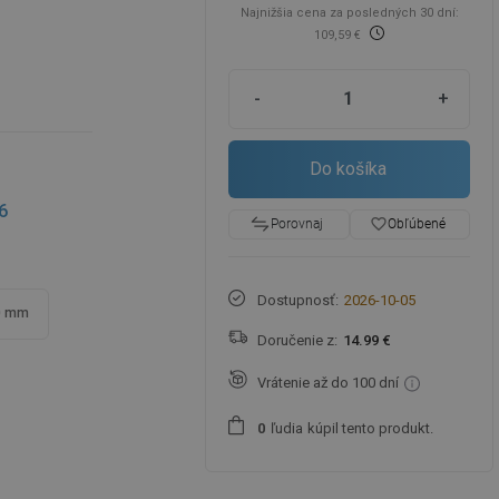
Najnižšia cena za posledných 30 dní:
109,59 €
-
+
Do košíka
6
favorite_border
Obľúbené
Porovnaj
Dostupnosť:
2026-10-05
0 mm
Doručenie z:
14.99 €
Vrátenie až do 100 dní
ľudia
kúpil tento produkt.
0