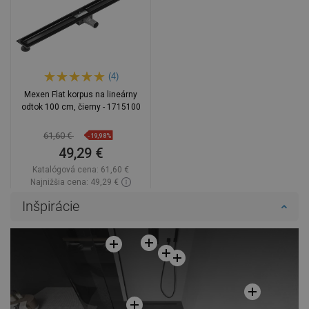
(4)
Mexen Flat korpus na lineárny
odtok 100 cm, čierny - 1715100
61,60 €
-19,98%
49,29 €
Katalógová cena:
61,60 €
Najnižšia cena: 49,29 €
Dostupnosť:
Na sklade
Inšpirácie
Do košíka
Porovnaj
favorite_border
Obľúbené