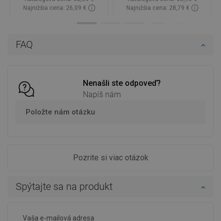
Najnižšia cena: 26,09 €
Najnižšia cena: 28,79 €
Dostupnosť:
Na sklade
Dostupnosť:
Na sklade
Do košíka
Do košíka
FAQ
Porovnaj
favorite_border
Obľúbené
Porovnaj
favorite_border
Obľúbené
Nenašli ste odpoveď?
Napíš nám
Položte nám otázku
Pozrite si viac otázok
Spýtajte sa na produkt