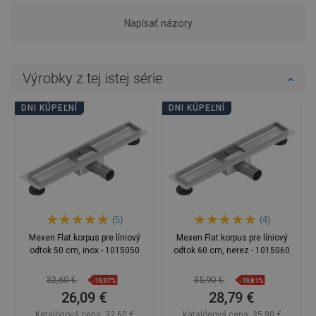
Napísať názory
Výrobky z tej istej série
DNI KÚPEĽNÍ
DNI KÚPEĽNÍ
(5)
(4)
Mexen Flat korpus pre líniový
Mexen Flat korpus pre líniový
odtok 50 cm, inox - 1015050
odtok 60 cm, nerez - 1015060
32,60 €
35,90 €
-19,97%
-19,81%
26,09 €
28,79 €
Katalógová cena:
32,60 €
Katalógová cena:
35,90 €