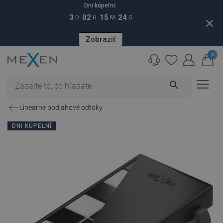
Dni kúpeľní:
3
02
15
23
D
H
M
S
close
Zobraziť
0
search
Lineárne podlahové odtoky
DNI KÚPEĽNÍ