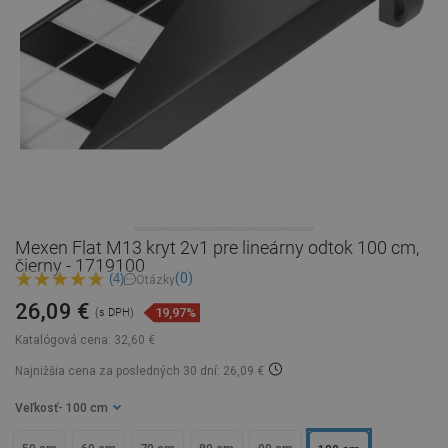
Mexen Flat M13 kryt 2v1 pre lineárny odtok 100 cm,
čierny - 1719100
(0)
(4)
Otázky
26,09 €
19,97%
(s DPH)
Katalógová cena:
32,60 €
Najnižšia cena za posledných 30 dní: 26,09 €
Veľkosť
- 100 cm