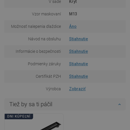
V sade
Kryt
Vzor maskovaní
M13
Možnosť nalepenia dlaždice
Áno
Návod na obsluhu
Stiahnutie
Informácie o bezpečnosti
Stiahnutie
Podmienky záruky
Stiahnutie
Certifikát PZH
Stiahnutie
Výrobca
Zobraziť
Tiež by sa ti páčil
DNI KÚPEĽNÍ