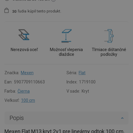
ľudia
kúpil tento produkt.
3
0
Nerezová oceľ
Možnosť vlepenia
Tlmiace dištančné
dlaždice
podložky
Značka:
Mexen
Séria:
Flat
Ean:
5907709110663
Index:
1719100
Farba:
Čierna
V sade:
Kryt
Veľkosť:
100 cm
Popis
Mexen Flat M13 kryt 2v1 pre lineárny odtok 100 cm,