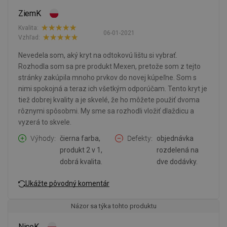
ZiemK
Kvalita:
06-01-2021
Vzhľad:
Nevedela som, aký kryt na odtokovú lištu si vybrať.
Rozhodla som sa pre produkt Mexen, pretože som z tejto
stránky zakúpila mnoho prvkov do novej kúpeľne. Som s
nimi spokojná a teraz ich všetkým odporúčam. Tento kryt je
tiež dobrej kvality a je skvelé, že ho môžete použiť dvoma
rôznymi spôsobmi. My sme sa rozhodli vložiť dlaždicu a
vyzerá to skvele.
Výhody
čierna farba,
Defekty
objednávka
produkt 2 v 1,
rozdelená na
dobrá kvalita.
dve dodávky.
Ukážte pôvodný komentár
Názor sa týka tohto produktu
NicoK