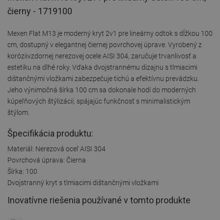
čierny - 1719100
Mexen Flat M13 je moderný kryt 2v1 pre lineárny odtok s dĺžkou 100
cm, dostupný v elegantnej čiernej povrchovej úprave. Vyrobený z
koróziivzdornej nerezovej ocele AISI 304, zaručuje trvanlivosť a
estetiku na dlhé roky. Vďaka dvojstrannému dizajnu s tlmiacimi
dištančnými vložkami zabezpečuje tichú a efektívnu prevádzku.
Jeho výnimočná šírka 100 cm sa dokonale hodí do moderných
kúpeľňových štýlizácií, spájajúc funkčnosť s minimalistickým
štýlom.
Špecifikácia produktu:
Materiál: Nerezová oceľ AISI 304
Povrchová úprava: Čierna
Šírka: 100
Dvojstranný kryt s tlmiacimi dištančnými vložkami
Inovatívne riešenia používané v tomto produkte