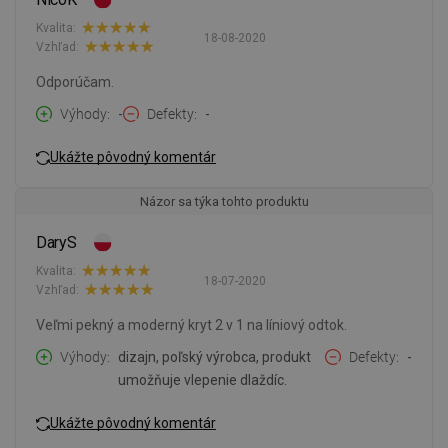
Kvalita:
18-08-2020
Vzhľad:
Odporúčam.
Výhody
-
Defekty
-
Ukážte pôvodný komentár
Názor sa týka tohto produktu
DaryS
Kvalita:
18-07-2020
Vzhľad:
Veľmi pekný a moderný kryt 2 v 1 na líniový odtok.
Výhody
dizajn, poľský výrobca, produkt
Defekty
-
umožňuje vlepenie dlaždíc.
Ukážte pôvodný komentár