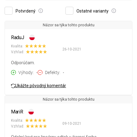
Potvrdený
Ostatné varianty
Názor sa týka tohto produktu
RaduJ
Kvalita:
26-10-2021
Vzhľad:
Odporúčam.
Výhody
-
Defekty
-
Ukážte pôvodný komentár
Názor sa týka tohto produktu
MariR
Kvalita:
09-10-2021
Vzhľad: