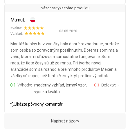
Názor sa týka tohto produktu
MamuL
Kvalita:
03-05-2020
Vzhľad:
Montáž kabíny bez vaničky bolo dobré rozhodnutie, pretože
som osoba so zdravotným postihnutím. Doteraz som mala
vaňu, ktorá mi sťažovala samostatné fungovanie. Som
rada, že tieto časy sú už za mnou. Pri tvorbe novej
aranžácie som sa rozhodla pre mnoho produktov Mexen a
všetky sú super, tiež tento čierny kryt pre líniový odtok.
Výhody
moderný vzhľad, jemný vzor,
Defekty
-
vysoká kvalita.
Ukážte pôvodný komentár
Napísať názory