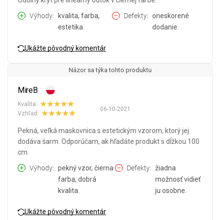
Odolný kryt pre lineárny odtok v čiernej farbe.
Výhody
kvalita, farba,
Defekty
oneskorené
estetika.
dodanie.
Ukážte pôvodný komentár
Názor sa týka tohto produktu
MireB
Kvalita:
06-10-2021
Vzhľad:
Pekná, veľká maskovnica s estetickým vzorom, ktorý jej
dodáva šarm. Odporúčam, ak hľadáte produkt s dĺžkou 100
cm.
Výhody
pekný vzor, čierna
Defekty
žiadna
farba, dobrá
možnosť vidieť
kvalita.
ju osobne.
Ukážte pôvodný komentár