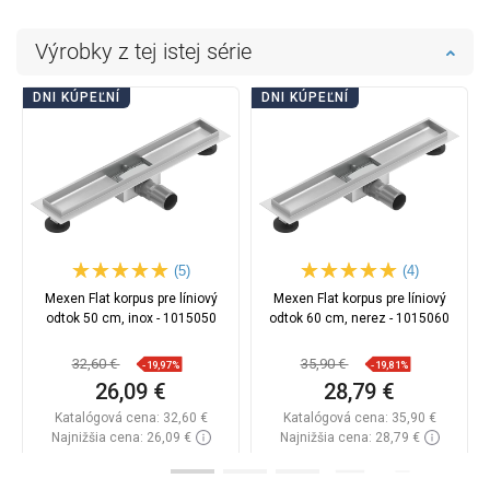
Výrobky z tej istej série
DNI KÚPEĽNÍ
DNI KÚPEĽNÍ
(5)
(4)
Mexen Flat korpus pre líniový
Mexen Flat korpus pre líniový
odtok 50 cm, inox - 1015050
odtok 60 cm, nerez - 1015060
32,60 €
35,90 €
-19,97%
-19,81%
26,09 €
28,79 €
Katalógová cena:
32,60 €
Katalógová cena:
35,90 €
Najnižšia cena: 26,09 €
Najnižšia cena: 28,79 €
Dostupnosť:
Na sklade
Dostupnosť:
Na sklade