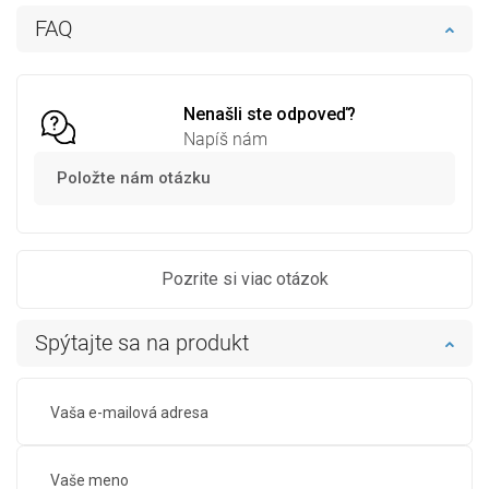
Do košíka
Do košíka
FAQ
Porovnaj
favorite_border
Obľúbené
Porovnaj
favorite_border
Obľúbené
Nenašli ste odpoveď?
Napíš nám
Položte nám otázku
Pozrite si viac otázok
Spýtajte sa na produkt