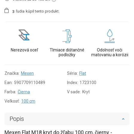
ľudia
kúpil tento produkt.
3
Nerezová oceľ
Tlmiace dištančné
Odolnosť voči
podložky
matovaniu a korózii
Značka:
Mexen
Séria:
Flat
Ean:
5907709110489
Index:
1723100
Farba:
Čierna
V sade:
Kryt
Veľkosť:
100 cm
Popis
Mexen Flat M18 kryt do žľabu 100 cm, čierny -