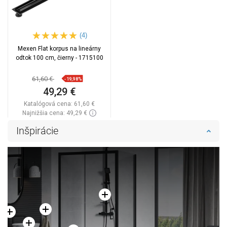
(4)
Mexen Flat korpus na lineárny
odtok 100 cm, čierny - 1715100
61,60 €
-19,98%
49,29 €
Katalógová cena:
61,60 €
Najnižšia cena: 49,29 €
Dostupnosť:
Na sklade
Inšpirácie
Do košíka
Porovnaj
favorite_border
Obľúbené