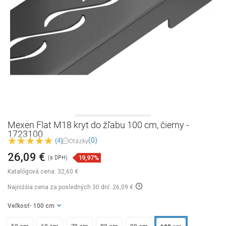
Mexen Flat M18 kryt do žľabu 100 cm, čierny -
1723100
(0)
(4)
Otázky
26,09 €
19,97%
(s DPH)
Katalógová cena:
32,60 €
Najnižšia cena za posledných 30 dní: 26,09 €
Veľkosť
- 100 cm