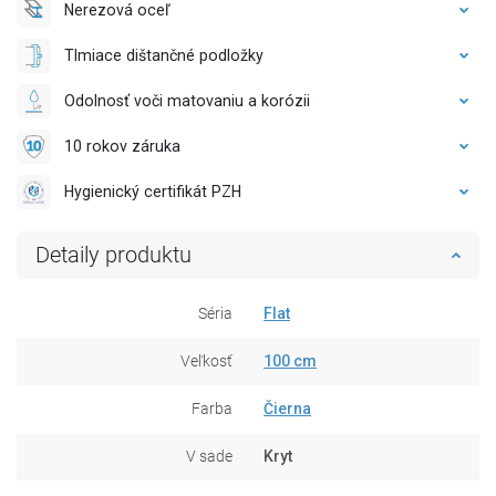
Nerezová oceľ
Tlmiace dištančné podložky
Odolnosť voči matovaniu a korózii
10 rokov záruka
Hygienický certifikát PZH
Detaily produktu
Séria
Flat
Veľkosť
100 cm
Farba
Čierna
V sade
Kryt