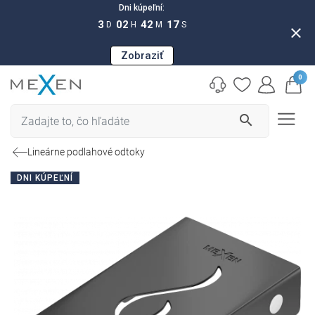
Dni kúpeľní:
3
02
42
16
D
H
M
S
close
Zobraziť
0
search
Lineárne podlahové odtoky
DNI KÚPEĽNÍ