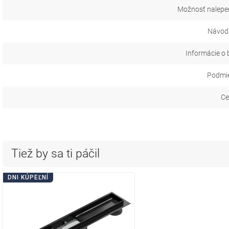
Možnosť nalepen
Návod 
Informácie o 
Podmie
Ce
Tiež by sa ti páčil
DNI KÚPEĽNÍ