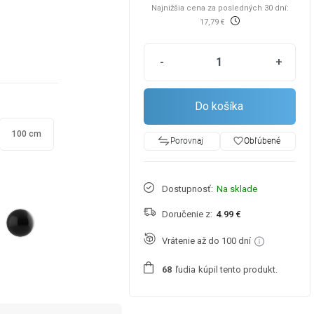
Najnižšia cena za posledných 30 dní:
17,79 €
-
+
Do košíka
100 cm
favorite_border
Obľúbené
Porovnaj
Dostupnosť:
Na sklade
Doručenie z:
4.99 €
Vrátenie až do 100 dní
ľudia
kúpil tento produkt.
6
8