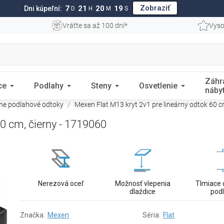
Zobraziť
7
21
20
18
Dni kúpeľní:
D
H
M
S
Vráťte sa až 100 dní*
Vyso
Záhr
ce
Podlahy
Steny
Osvetlenie
náby
rne podlahové odtoky
Mexen Flat M13 kryt 2v1 pre lineárny odtok 60 c
60 cm, čierny - 1719060
Nerezová oceľ
Možnosť vlepenia
Tlmiace 
dlaždice
pod
Značka:
Mexen
Séria:
Flat