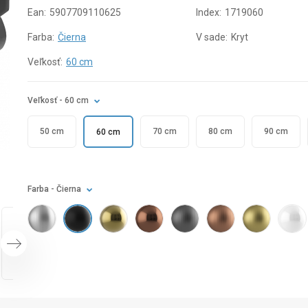
Ean:
5907709110625
Index:
1719060
Farba:
Čierna
V sade:
Kryt
Veľkosť:
60 cm
Veľkosť
- 60 cm
50 cm
70 cm
80 cm
90 cm
60 cm
Farba
- Čierna