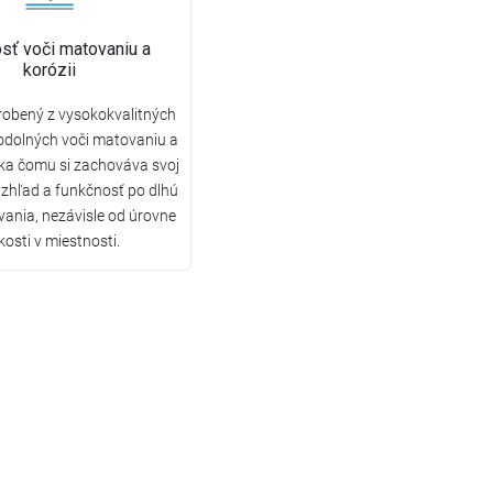
sť voči matovaniu a
korózii
robený z vysokokvalitných
odolných voči matovaniu a
aka čomu si zachováva svoj
vzhľad a funkčnosť po dlhú
ania, nezávisle od úrovne
kosti v miestnosti.