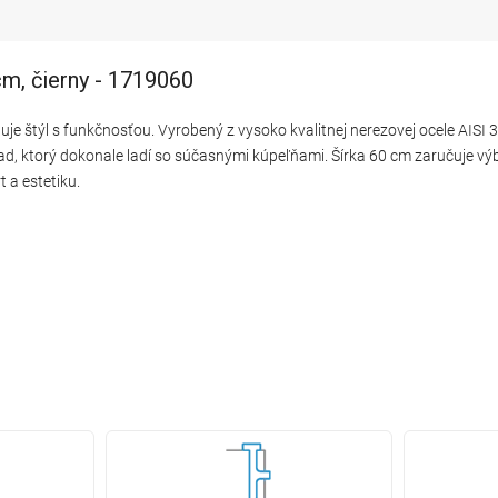
cm, čierny - 1719060
je štýl s funkčnosťou. Vyrobený z vysoko kvalitnej nerezovej ocele AISI 3
ad, ktorý dokonale ladí so súčasnými kúpeľňami. Šírka 60 cm zaručuje vý
 a estetiku.