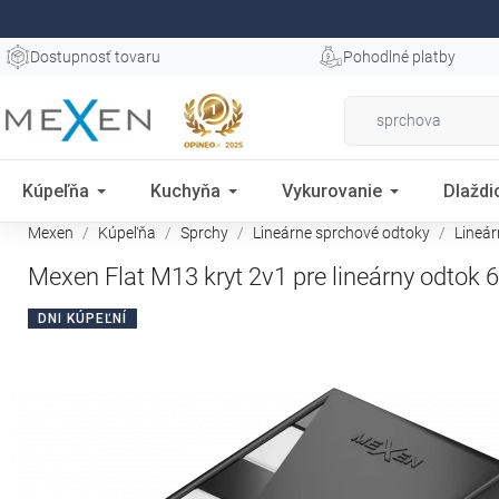
Dostupnosť tovaru
Pohodlné platby
Kúpeľňa
Kuchyňa
Vykurovanie
Dlaždi
Mexen
Kúpeľňa
Sprchy
Lineárne sprchové odtoky
Lineá
Mexen Flat M13 kryt 2v1 pre lineárny odtok 
DNI KÚPEĽNÍ