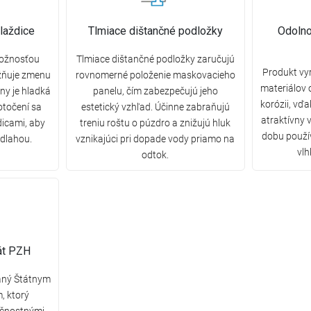
laždice
Tlmiace dištančné podložky
Odolno
možnosťou
Tlmiace dištančné podložky zaručujú
Produkt vy
žňuje zmenu
rovnomerné položenie maskovacieho
materiálov 
any je hladká
panelu, čím zabezpečujú jeho
korózii, vď
otočení sa
estetický vzhľad. Účinne zabraňujú
atraktívny 
dicami, aby
treniu roštu o púzdro a znižujú hluk
dobu použív
odlahou.
vznikajúci pri dopade vody priamo na
vlh
odtok.
kát PZH
daný Štátnym
, ktorý