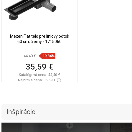
Mexen Flat telo pre líniový odtok
60 cm, čierny - 1715060
44,40 €
-19,84%
35,59 €
Katalógová cena:
44,40 €
Najnižšia cena: 35,59 €
Dostupnosť:
Na sklade
Do košíka
Porovnaj
favorite_border
Obľúbené
Inšpirácie