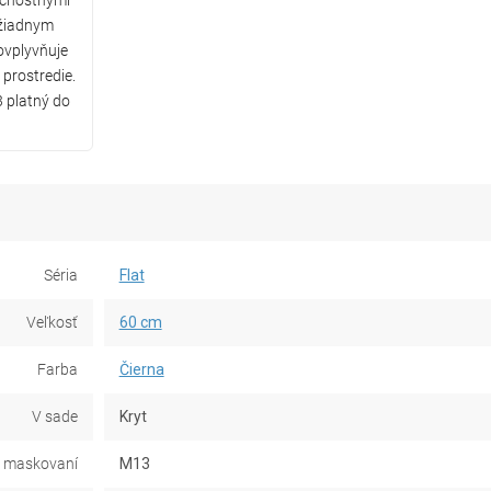
ečnostnými
 žiadnym
ovplyvňuje
 prostredie.
 platný do
Séria
Flat
Veľkosť
60 cm
Farba
Čierna
V sade
Kryt
 maskovaní
M13