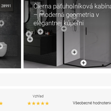
Čierna päťuholníková kabín
28991
– moderná geometria v
elegantnej kúpeľni
Vzhľad
Všeobecné hodnoteni