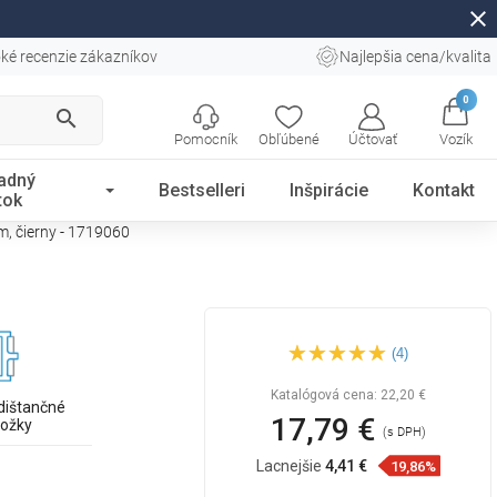
close
ké recenzie zákazníkov
Najlepšia cena/kvalita
0
search
Pomocník
Obľúbené
Účtovať
Vozík
adný
Bestselleri
Inšpirácie
Kontakt
tok
m, čierny - 1719060
Mexen Flat M13 kryt 2v1 pre
(4)
lineárny odtok 60 cm, čierny -
1719060
Katalógová cena:
22,20 €
dištančné
17,79 €
ložky
(s DPH)
Lacnejšie
4,41 €
19,86%