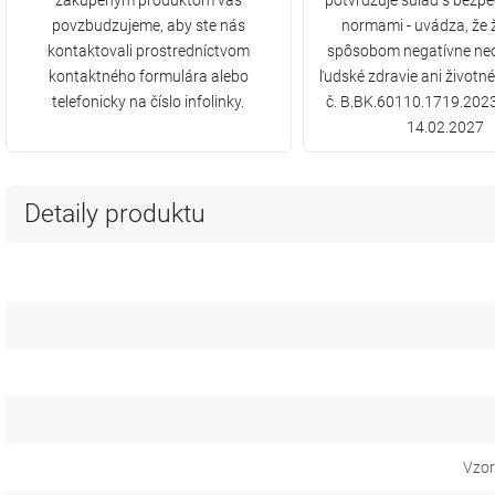
zakúpeným produktom vás
potvrdzuje súlad s bezp
povzbudzujeme, aby ste nás
normami - uvádza, že
kontaktovali prostredníctvom
spôsobom negatívne ne
kontaktného formulára alebo
ľudské zdravie ani životné
telefonicky na číslo infolinky.
č. B.BK.60110.1719.2023
14.02.2027
Detaily produktu
Vzor