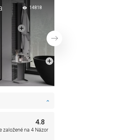
a
Útulná kúpeľňa: ko
14818
béžových stien so 
kútom
Ďalej
4.8
e založené na 4 Názor