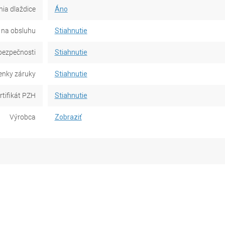
ia dlaždice
Áno
na obsluhu
Stiahnutie
bezpečnosti
Stiahnutie
nky záruky
Stiahnutie
rtifikát PZH
Stiahnutie
Výrobca
Zobraziť