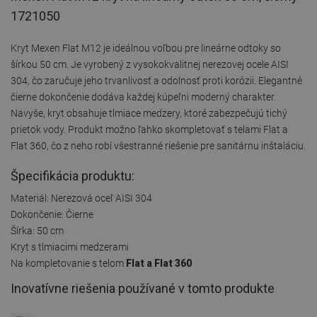
1721050
Kryt Mexen Flat M12 je ideálnou voľbou pre lineárne odtoky so
šírkou 50 cm. Je vyrobený z vysokokvalitnej nerezovej ocele AISI
304, čo zaručuje jeho trvanlivosť a odolnosť proti korózii. Elegantné
čierne dokončenie dodáva každej kúpeľni moderný charakter.
Navyše, kryt obsahuje tlmiace medzery, ktoré zabezpečujú tichý
prietok vody. Produkt možno ľahko skompletovať s telami Flat a
Flat 360, čo z neho robí všestranné riešenie pre sanitárnu inštaláciu.
Špecifikácia produktu:
Materiál: Nerezová oceľ AISI 304
Dokončenie: Čierne
Šírka: 50 cm
Kryt s tlmiacimi medzerami
Na kompletovanie s telom
Flat a Flat 360
Inovatívne riešenia používané v tomto produkte