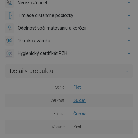
Nerezová oceľ
Tlmiace dištančné podložky
Odolnosť voči matovaniu a korózii
10 rokov záruka
Hygienický certifikát PZH
Detaily produktu
Séria
Flat
Veľkosť
50 cm
Farba
Čierna
V sade
Kryt