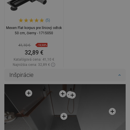
(5)
Mexen Flat korpus pre líniový odtok
50 cm, čierny - 1715050
41,10 €
-19,98%
32,89 €
Katalógová cena:
41,10 €
Najnižšia cena: 32,89 €
Dostupnosť:
Na sklade
Inšpirácie
Do košíka
Porovnaj
favorite_border
Obľúbené