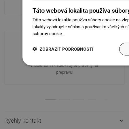
Pokladňa viac
Táto webová lokalita používa súbor
Táto webová lokalita používa súbory cookie na zle
lokality vyjadrujete súhlas s používaním všetkých 
súborov cookie.
Dowiedz się więcej
ZOBRAZIŤ PODROBNOSTI
Dostupnosť tovaru
Naše výrobky na vás čakajú v
modernom sklade.Vždy pripravený na
prepravu!
Rýchly kontakt
