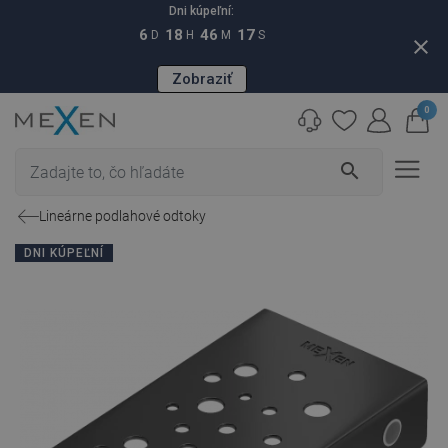
Dni kúpeľní:
6
18
46
16
D
H
M
S
close
Zobraziť
0
search
Lineárne podlahové odtoky
DNI KÚPEĽNÍ