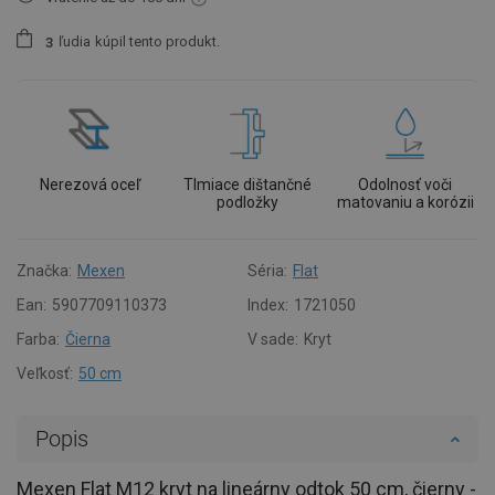
ľudia
kúpil tento produkt.
3
Nerezová oceľ
Tlmiace dištančné
Odolnosť voči
podložky
matovaniu a korózii
Značka:
Mexen
Séria:
Flat
Ean:
5907709110373
Index:
1721050
Farba:
Čierna
V sade:
Kryt
Veľkosť:
50 cm
Popis
Mexen Flat M12 kryt na lineárny odtok 50 cm, čierny -