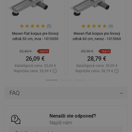
(5)
(4)
Mexen Flat korpus pre líniový
Mexen Flat korpus pre líniový
odtok 50 cm, inox - 1015050
odtok 60 cm, nerez - 1015060
32,60 €
35,90 €
-19,97%
-19,81%
26,09 €
28,79 €
Katalógová cena:
32,60 €
Katalógová cena:
35,90 €
Najnižšia cena: 26,09 €
Najnižšia cena: 28,79 €
Dostupnosť:
Na sklade
Dostupnosť:
Na sklade
Do košíka
Do košíka
FAQ
Porovnaj
favorite_border
Obľúbené
Porovnaj
favorite_border
Obľúbené
Nenašli ste odpoveď?
Napíš nám