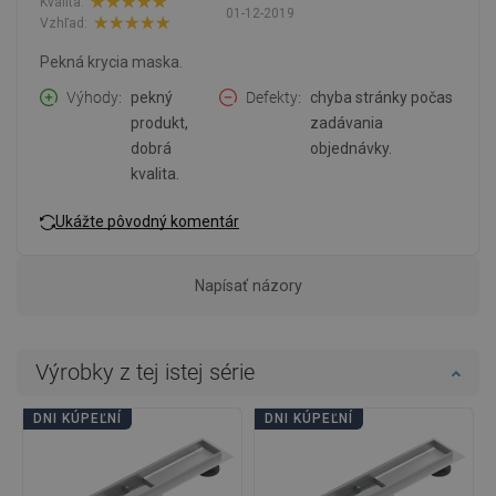
Kvalita:
01-12-2019
Vzhľad:
Pekná krycia maska.
Výhody
pekný
Defekty
chyba stránky počas
produkt,
zadávania
dobrá
objednávky.
kvalita.
Ukážte pôvodný komentár
Napísať názory
Výrobky z tej istej série
DNI KÚPEĽNÍ
DNI KÚPEĽNÍ