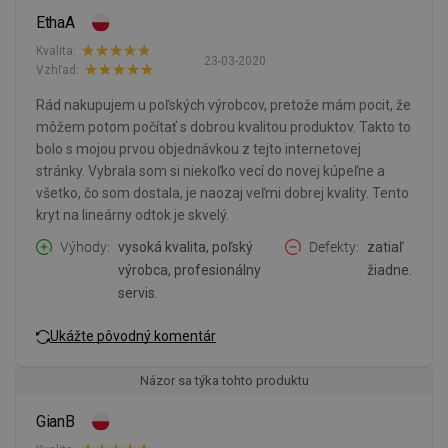
EthaA
Kvalita:
23-03-2020
Vzhľad:
Rád nakupujem u poľských výrobcov, pretože mám pocit, že
môžem potom počítať s dobrou kvalitou produktov. Takto to
bolo s mojou prvou objednávkou z tejto internetovej
stránky. Vybrala som si niekoľko vecí do novej kúpeľne a
všetko, čo som dostala, je naozaj veľmi dobrej kvality. Tento
kryt na lineárny odtok je skvelý.
Výhody
vysoká kvalita, poľský
Defekty
zatiaľ
výrobca, profesionálny
žiadne.
servis.
Ukážte pôvodný komentár
Názor sa týka tohto produktu
GianB