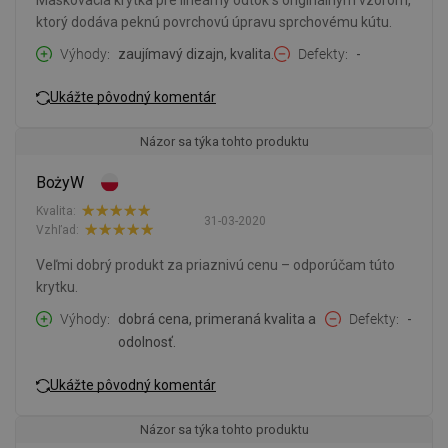
Maskovacia krytka pre lineárny odtok s originálnym vzorom,
ktorý dodáva peknú povrchovú úpravu sprchovému kútu.
Výhody
zaujímavý dizajn, kvalita.
Defekty
-
Ukážte pôvodný komentár
Názor sa týka tohto produktu
BożyW
Kvalita:
31-03-2020
Vzhľad:
Veľmi dobrý produkt za priaznivú cenu – odporúčam túto
krytku.
Výhody
dobrá cena, primeraná kvalita a
Defekty
-
odolnosť.
Ukážte pôvodný komentár
Názor sa týka tohto produktu