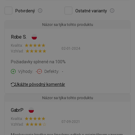
Potvrdený
Ostatné varianty
Názor sa týka tohto produktu
Robe S.
Kvalita:
02-01-2024
Vzhľad:
Požiadavky splnené na 100%
Výhody
-
Defekty
-
Ukážte pôvodný komentár
Názor sa týka tohto produktu
GabrP
Kvalita:
07-09-2021
Vzhľad: