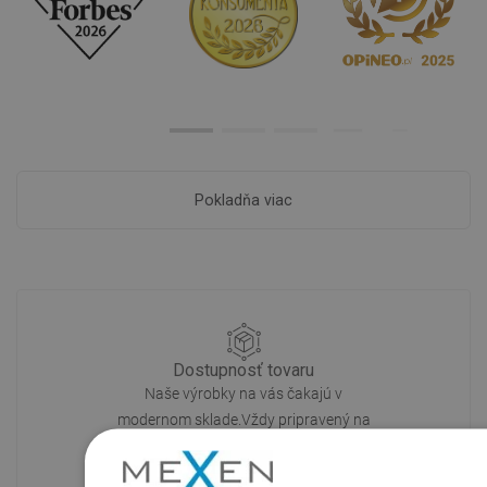
Pokladňa viac
Dostupnosť tovaru
Naše výrobky na vás čakajú v
modernom sklade.Vždy pripravený na
prepravu!