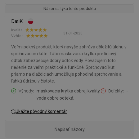
Názor sa týka tohto produktu
DariK
Kvalita:
31-01-2020
Vzhľad:
Veľmi pekný produkt, ktorý navyše zohráva dôležitú úlohu v
sprchovacom kúte. Táto maskovacia krytka pre líniový
odtok zabezpečuje dobrý odtok vody. Považujem toto
riešenie za veľmi praktické a funkčné. Sprchovací kút
priamo na dlaždiciach umožňuje pohodlné sprchovanie a
ľahkú údržbu v čistote.
Výhody
maskovacia krytka dobrej kvality,
Defekty
-
voda dobre odteká.
Ukážte pôvodný komentár
Napísať názory