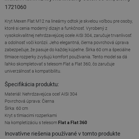
1721060
Kryt Mexen Flat M12 na lineárny odtok je skvelou voľbou pre osoby,
ktoré si cenia moderný dizajn a funkčnosť. Vyrobený z
vysokokvalitnej nehrdzavejúcej ocele AISI 304, zaručuje trvanlivosť
a odolnosť voči korózii. Jeho elegantná, čierna povrchová úprava
zabezpečuje, že pasuje do každej kúpeľne. Šírka 60 cm a špeciálne
tlmiace rozperky zvyšujú komfort používania. Tento model sa dá
ľahko skompletovať s telesom Flat a Flat 360, čo zaručuje
univerzálnosť a kompatibilitu.
Špecifikácia produktu:
Materiál: Nehrdzavejúca oceľ AISI 304
Povrchová úprava: Čierna
Šírka: 60 cm
Kryt s tlmiacimi rozperkami
Na kompletizáciu s telesom
Flat a Flat 360
Inovatívne riešenia používané v tomto produkte