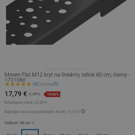
Mexen Flat M12 kryt na lineárny odtok 60 cm, čierny -
1721060
(0)
(4)
Otázky
17,79 €
19,86%
(s DPH)
Katalógová cena:
22,20 €
Najnižšia cena za posledných 30 dní: 17,79 €
Veľkosť
- 60 cm