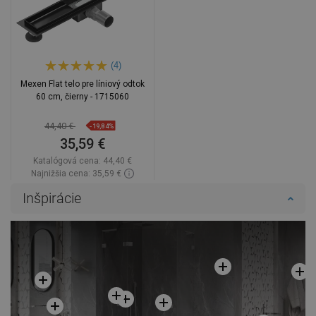
(4)
Mexen Flat telo pre líniový odtok
60 cm, čierny - 1715060
44,40 €
-19,84%
35,59 €
Katalógová cena:
44,40 €
Najnižšia cena: 35,59 €
Dostupnosť:
Na sklade
Inšpirácie
Do košíka
Porovnaj
favorite_border
Obľúbené