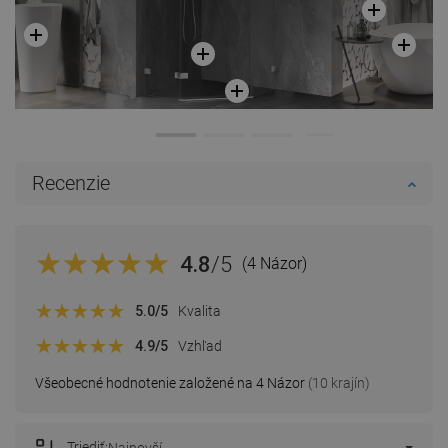
Recenzie
4.8
/5
(4 Názor)
5.0
/5
Kvalita
4.9
/5
Vzhľad
Všeobecné hodnotenie založené na 4 Názor
(10 krajín)
Triediť: