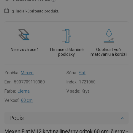
ľudia
kúpil tento produkt.
3
Nerezová oceľ
Tlmiace dištančné
Odolnosť voči
podložky
matovaniu a korózii
Značka:
Mexen
Séria:
Flat
Ean:
5907709110380
Index:
1721060
Farba:
Čierna
V sade:
Kryt
Veľkosť:
60 cm
Popis
Mexen Flat M12 kryt na lineárny odtok 60 cm, čierny -