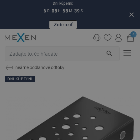
Dni kúpeľní:
6
08
58
38
D
H
M
S
close
Zobraziť
0
search
Lineárne podlahové odtoky
DNI KÚPEĽNÍ