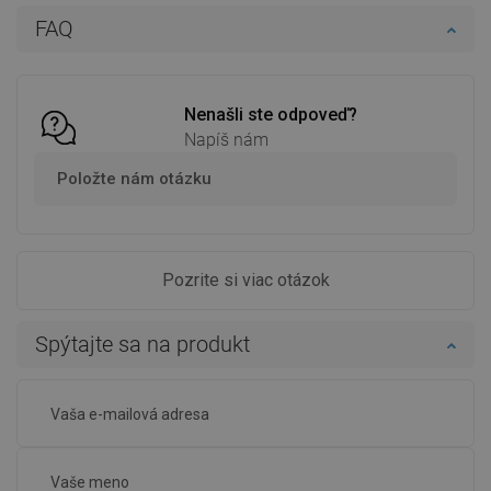
Do košíka
Do košíka
FAQ
Porovnaj
favorite_border
Obľúbené
Porovnaj
favorite_border
Obľúbené
Nenašli ste odpoveď?
Napíš nám
Položte nám otázku
Pozrite si viac otázok
Spýtajte sa na produkt