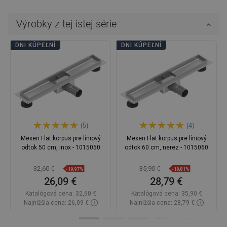
Výrobky z tej istej série
DNI KÚPEĽNÍ
DNI KÚPEĽNÍ
(5)
(4)
Mexen Flat korpus pre líniový
Mexen Flat korpus pre líniový
odtok 50 cm, inox - 1015050
odtok 60 cm, nerez - 1015060
32,60 €
35,90 €
-19,97%
-19,81%
26,09 €
28,79 €
Katalógová cena:
32,60 €
Katalógová cena:
35,90 €
Najnižšia cena: 26,09 €
Najnižšia cena: 28,79 €
Dostupnosť:
Na sklade
Dostupnosť:
Na sklade