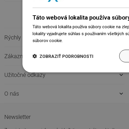
Táto webová lokalita používa súbor
Táto webová lokalita používa súbory cookie na zle
lokality vyjadrujete súhlas s používaním všetkých 
Rýchly kontakt

súborov cookie.
Dowiedz się więcej
Zákaznícky servis

ZOBRAZIŤ PODROBNOSTI
Užitočné odkazy

O nás

Newsletter