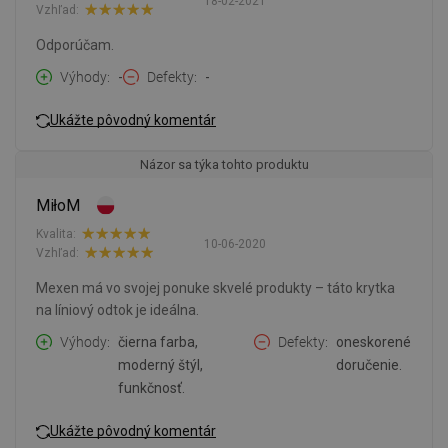
18-02-2021
Vzhľad:
Odporúčam.
Výhody
-
Defekty
-
Ukážte pôvodný komentár
Názor sa týka tohto produktu
MiłoM
Kvalita:
10-06-2020
Vzhľad:
Mexen má vo svojej ponuke skvelé produkty – táto krytka
na líniový odtok je ideálna.
Výhody
čierna farba,
Defekty
oneskorené
moderný štýl,
doručenie.
funkčnosť.
Ukážte pôvodný komentár