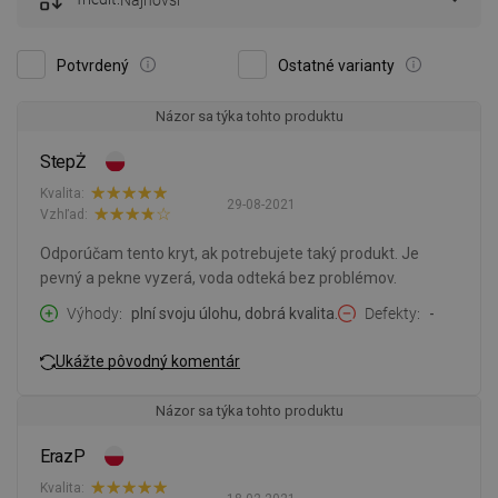
Najnovší
Potvrdený
Ostatné varianty
Názor sa týka tohto produktu
StepŻ
Kvalita:
29-08-2021
Vzhľad:
Odporúčam tento kryt, ak potrebujete taký produkt. Je
pevný a pekne vyzerá, voda odteká bez problémov.
Výhody
plní svoju úlohu, dobrá kvalita.
Defekty
-
Ukážte pôvodný komentár
Názor sa týka tohto produktu
ErazP
Kvalita: