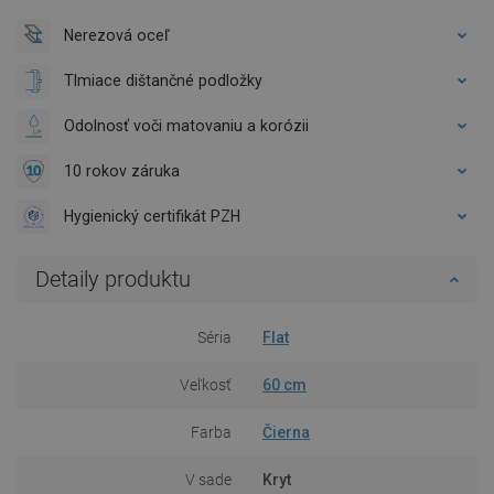
Nerezová oceľ
Tlmiace dištančné podložky
Odolnosť voči matovaniu a korózii
10 rokov záruka
Hygienický certifikát PZH
Detaily produktu
Séria
Flat
Veľkosť
60 cm
Farba
Čierna
V sade
Kryt