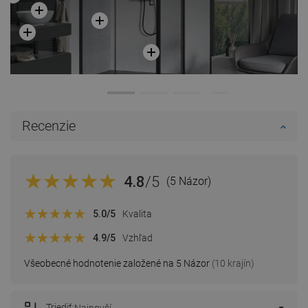
Recenzie
4.8
/5
(5 Názor)
5.0
/5
Kvalita
4.9
/5
Vzhľad
Všeobecné hodnotenie založené na 5 Názor
(10 krajín)
Triediť: