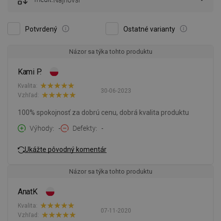
Najnovší
Potvrdený
Ostatné varianty
Názor sa týka tohto produktu
Kami P.
Kvalita:
30-06-2023
Vzhľad:
100% spokojnosť za dobrú cenu, dobrá kvalita produktu
Výhody
-
Defekty
-
Ukážte pôvodný komentár
Názor sa týka tohto produktu
AnatK
Kvalita:
07-11-2020
Vzhľad: