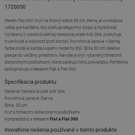
1720050
Mexen Flat M01 kryt na líniový odtok 50 cm, čierny je vynikajúca
voľba pre každého, kto oceňuje elegantný dizajn a funkčnosť.
Vyrobený z vysoko kvalitnej nerezovej ocele AISI 304, poskytuje
trvanlivosť a odolnosť proti korózii. Povrchová úprava v čiernej
farbe pridáva každej kúpeľni moderný štýl. Šírka 50 cm ideálne
pasuje do väčšiny priestorov. Navyše je kryt vybavený tlmiacimi
distančnými podložkami, ktoré zaisťujú tichú prevádzku. Perfektne
spolupracuje s telesami Flat a Flat 360.
Špecifikácia produktu:
Materiál: Nerezová oceľ AISI 304
Povrchová úprava: Čierna
Šírka: 50 cm
Kryt s tlmiacimi distančnými podložkami
Kompatibilný s telesami
Flat a Flat 360
Inovatívne riešenia používané v tomto produkte