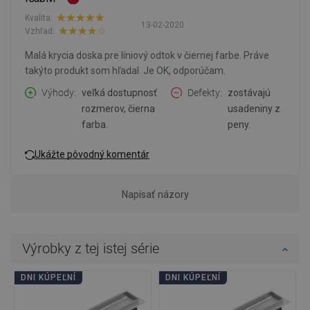
Kvalita:
13-02-2020
Vzhľad:
Malá krycia doska pre líniový odtok v čiernej farbe. Práve
takýto produkt som hľadal. Je OK, odporúčam.
Výhody
veľká dostupnosť
Defekty
zostávajú
rozmerov, čierna
usadeniny z
farba.
peny.
Ukážte pôvodný komentár
Napísať názory
Výrobky z tej istej série
DNI KÚPEĽNÍ
DNI KÚPEĽNÍ