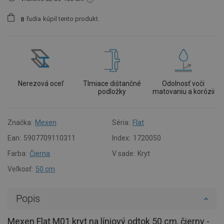
ľudia
kúpil tento produkt.
8
Nerezová oceľ
Tlmiace dištančné
Odolnosť voči
podložky
matovaniu a korózii
Značka:
Mexen
Séria:
Flat
Ean:
5907709110311
Index:
1720050
Farba:
Čierna
V sade:
Kryt
Veľkosť:
50 cm
Popis
Mexen Flat M01 kryt na líniový odtok 50 cm, čierny -