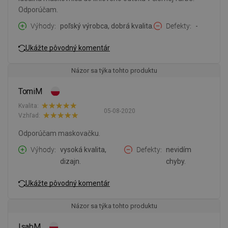
Odporúčam.
Výhody
poľský výrobca, dobrá kvalita.
Defekty
-
Ukážte pôvodný komentár
Názor sa týka tohto produktu
TomiM
Kvalita:
05-08-2020
Vzhľad:
Odporúčam maskovačku.
Výhody
vysoká kvalita,
Defekty
nevidím
dizajn.
chyby.
Ukážte pôvodný komentár
Názor sa týka tohto produktu
IsabM