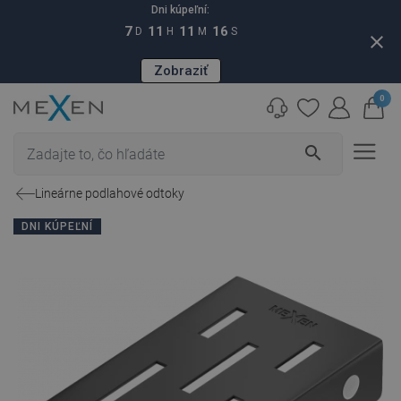
Dni kúpeľní:
7
11
11
15
D
H
M
S
close
Zobraziť
0
search
Lineárne podlahové odtoky
DNI KÚPEĽNÍ