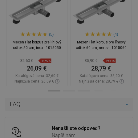
(5)
(4)
Mexen Flat korpus pre líniový
Mexen Flat korpus pre líniový
odtok 50 cm, inox - 1015050
odtok 60 cm, nerez - 1015060
32,60 €
35,90 €
-19,97%
-19,81%
26,09 €
28,79 €
Katalógová cena:
32,60 €
Katalógová cena:
35,90 €
Najnižšia cena: 26,09 €
Najnižšia cena: 28,79 €
Dostupnosť:
Na sklade
Dostupnosť:
Na sklade
Do košíka
Do košíka
FAQ
Porovnaj
favorite_border
Obľúbené
Porovnaj
favorite_border
Obľúbené
Nenašli ste odpoveď?
Napíš nám