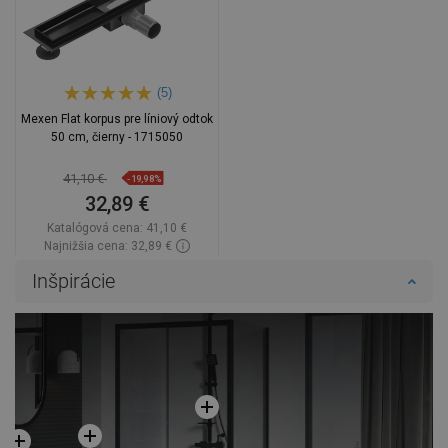
(5)
Mexen Flat korpus pre líniový odtok
50 cm, čierny - 1715050
41,10 €
-19,98%
32,89 €
Katalógová cena:
41,10 €
Najnižšia cena: 32,89 €
Dostupnosť:
Na sklade
Inšpirácie
Do košíka
Porovnaj
favorite_border
Obľúbené