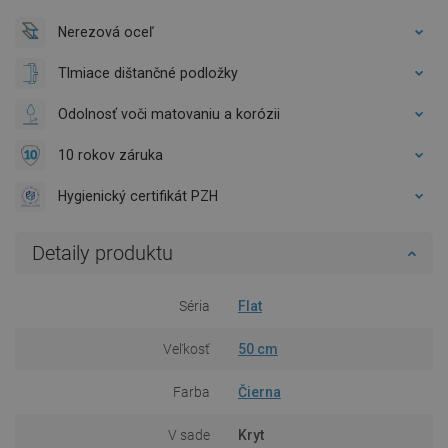
Nerezová oceľ
Tlmiace dištančné podložky
Odolnosť voči matovaniu a korózii
10 rokov záruka
Hygienický certifikát PZH
Detaily produktu
Séria
Flat
Veľkosť
50 cm
Farba
Čierna
V sade
Kryt