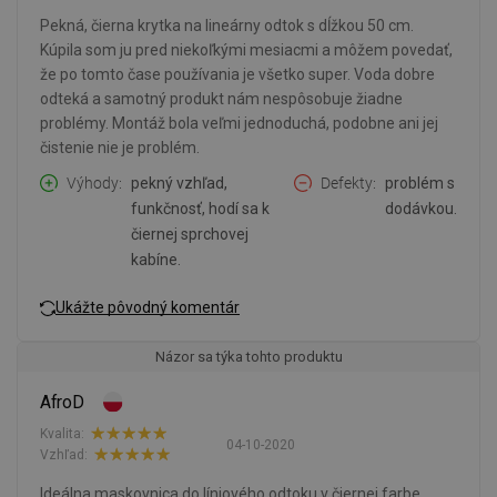
Pekná, čierna krytka na lineárny odtok s dĺžkou 50 cm.
Kúpila som ju pred niekoľkými mesiacmi a môžem povedať,
že po tomto čase používania je všetko super. Voda dobre
odteká a samotný produkt nám nespôsobuje žiadne
problémy. Montáž bola veľmi jednoduchá, podobne ani jej
čistenie nie je problém.
Výhody
pekný vzhľad,
Defekty
problém s
funkčnosť, hodí sa k
dodávkou.
čiernej sprchovej
kabíne.
Ukážte pôvodný komentár
Názor sa týka tohto produktu
AfroD
Kvalita:
04-10-2020
Vzhľad:
Ideálna maskovnica do líniového odtoku v čiernej farbe.