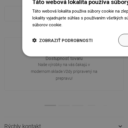
Táto webová lokalita používa súbor
Táto webová lokalita používa súbory cookie na zle
Pokladňa viac
lokality vyjadrujete súhlas s používaním všetkých 
súborov cookie.
Dowiedz się więcej
ZOBRAZIŤ PODROBNOSTI
Dostupnosť tovaru
Naše výrobky na vás čakajú v
modernom sklade.Vždy pripravený na
prepravu!
Rýchly kontakt
