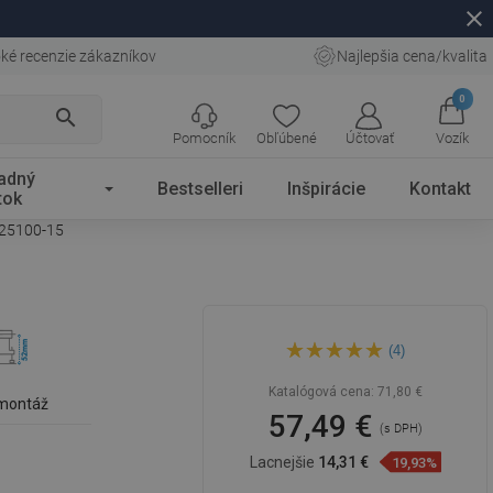
close
ké recenzie zákazníkov
Najlepšia cena/kvalita
0
search
Pomocník
Obľúbené
Účtovať
Vozík
adný
Bestselleri
Inšpirácie
Kontakt
tok
025100-15
Mexen Flat M08 lineárny
(4)
odtok 100 cm, inox -
1025100-15
Katalógová cena:
71,80 €
 montáž
57,49 €
(s DPH)
Lacnejšie
14,31 €
19,93%