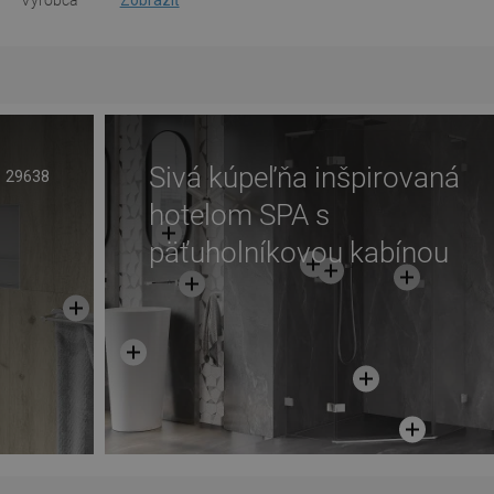
Výrobca
Zobraziť
Sivá kúpeľňa inšpirovaná
29638
hotelom SPA s
päťuholníkovou kabínou