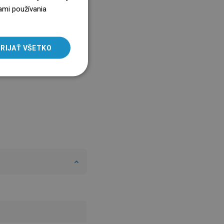
ENGLISH
ami používania
SLOVAK
LITHUANIAN
RIJAŤ VŠETKO
ROMANIAN
HUNGARIAN
FRENCH
ITALIAN
SPANISH
UKRAINIAN
BULGARIAN
ESTONIAN
DUTCH
LATVIAN