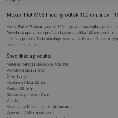
Mexen Flat M08 lineárny odtok 100 cm, inox - 
Mexen Flat M08 lineárny odtok 100 cm je výbornou voľbou pre moderné
Povrchová úprava inox pridáva eleganciu, a šírka 100 cm spolu s mo
efektívny produkt. Sada obsahuje maskovaciu lištu s dištancami, vybe
tesniacu manžetu.
Špecifikácia produktu:
Materiál: Nehrdzavejúca oceľ AISI 304
Povrchová úprava: Inox
Šírka: 100 cm
Montážna hĺbka: 52 mm
Prietok: 50 l/min
Olemovací prstenec - 2 cm
V sade:
Maskovacia lišta s tlmiacimi dištancami
Vyberateľný filter znečistenia