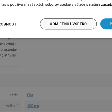
súhlas s používaním všetkých súborov cookie v súlade s našimi zásad
edz się więcej
kát PZH
daný Štátnym
ROBNOSTI
ODMIETNUŤ VŠETKO
P
, ktorý
ečnostnými
 žiadnym
ovplyvňuje
 prostredie.
 platný do
Séria
Flat
Veľkosť
100 cm