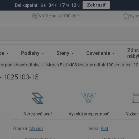
Zobraziť
6
04
17
11
Dni kúpeľní:
D
H
M
S
Vráťte sa až 100 dní*
Vyso
Záhr
ce
Podlahy
Steny
Osvetlenie
náby
rne podlahové odtoky
Mexen Flat M08 lineárny odtok 100 cm, inox - 1
 - 1025100-15
Nerezová oceľ
Vysoká priepustnosť
Nízka
Značka:
Mexen
Séria:
Flat