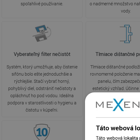
spoľahlivé používanie.
o nadmerné množstvo na
vody.
Vyberateľný filter nečistôt
Tlmiace dištančné p
Systém, ktorý umožňuje, aby čistenie
Tlmiace dištančné podlož
sifónu bolo ešte jednoduchšie a
rovnomerné položenie m
rýchlejšie. Stačí vybrať horný,
panelu, čím zabezpeč
pohyblivý diel, odstrániť nečistoty a
estetický vzhľad. Účinne
opláchnuť ho pod vodou. Ideálna
treniu roštu o púzdro a z
podpora v starostlivosti o hygienu a
vznikajúci pri dopade vod
čistotu v kúpeľni.
odtok.
Táto webová lo
Táto webová lokalita