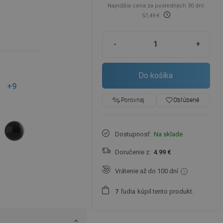
Najnižšia cena za posledných 30 dní:
57,49 €
-
+
Do košíka
+9
favorite_border
Obľúbené
Porovnaj
Dostupnosť:
Na sklade
Doručenie z:
4.99 €
Vrátenie až do 100 dní
ľudia
kúpil tento produkt.
7