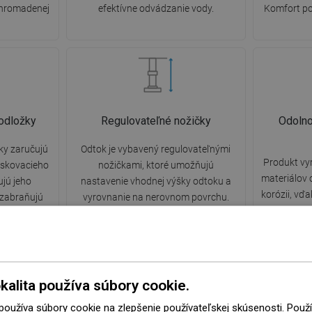
hromadenej
efektívne odvádzanie vody.
Komfort po
odložky
Regulovateľné nožičky
Odolno
ky zaručujú
Odtok je vybavený regulovateľnými
Produkt vy
askovacieho
nožičkami, ktoré umožňujú
materiálov 
ujú jeho
nastavenie vhodnej výšky odtoku a
korózii, vď
 zabraňujú
vyrovnanie na nerovnom povrchu.
atraktívny 
nižujú hluk
Týmto spôsobom je odtok ešte lepšie
dobu použív
y priamo na
prispôsobený podmienkam danej
vlh
kúpeľne.
kalita používa súbory cookie.
 používa súbory cookie na zlepšenie používateľskej skúsenosti. Pou