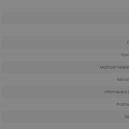
O
Vzor
Možnosť nalepen
Návod 
Informácie o 
Podmie
Ce