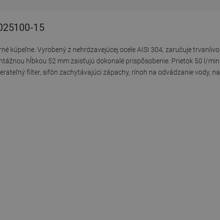
1025100-15
 kúpeľne. Vyrobený z nehrdzavejúcej ocele AISI 304, zaručuje trvanlivosť
ntážnou hĺbkou 52 mm zaisťujú dokonalé prispôsobenie. Prietok 50 l/min
rateľný filter, sifón zachytávajúci zápachy, rínoh na odvádzanie vody, na