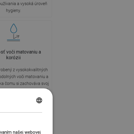
užívania a vysoká úroveň
hygieny.
sť voči matovaniu a
korózii
robený z vysokokvalitných
odolných voči matovaniu a
aka čomu si zachováva svoj
vzhľad a funkčnosť po dlhú
ania, nezávisle od úrovne
kosti v miestnosti.
POLISH
CZECH
GERMAN
žívaním našej webovej