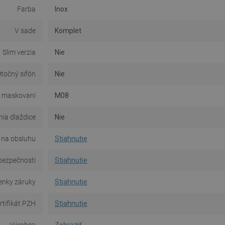
Farba
Inox
V sade
Komplet
Slim verzia
Nie
točný sifón
Nie
 maskovaní
M08
ia dlaždice
Nie
na obsluhu
Stiahnutie
bezpečnosti
Stiahnutie
nky záruky
Stiahnutie
rtifikát PZH
Stiahnutie