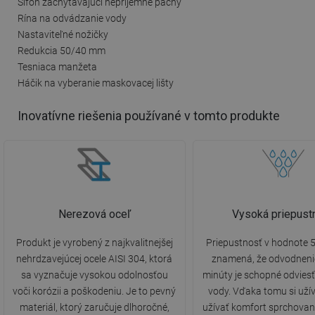
Sifón zachytávajúci nepríjemné pachy
Rína na odvádzanie vody
Nastaviteľné nožičky
Redukcia 50/40 mm
Tesniaca manžeta
Háčik na vyberanie maskovacej lišty
Inovatívne riešenia používané v tomto produkte
Nerezová oceľ
Vysoká priepust
Produkt je vyrobený z najkvalitnejšej
Priepustnosť v hodnote 5
nehrdzavejúcej ocele AISI 304, ktorá
znamená, že odvodneni
sa vyznačuje vysokou odolnosťou
minúty je schopné odviesť 
voči korózii a poškodeniu. Je to pevný
vody. Vďaka tomu si uží
materiál, ktorý zaručuje dlhoročné,
užívať komfort sprchovan