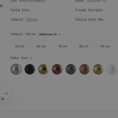
Ean:
5903163386057
Index:
1025100-15
Farba:
Inox
V sade:
Komplet
Veľkosť:
100 cm
Otočný sifón:
Nie
Veľkosť
- 100 cm
- (
ukázať viac
+9
)
50 cm
60 cm
70 cm
80 cm
90 cm
Farba
- Inox