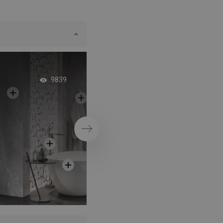
Exkluzívne ružové z
9839
kúpeľni
Ďalej