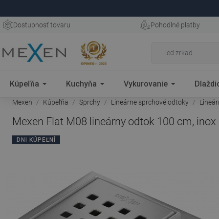
Dostupnosť tovaru
Pohodlné platby
Kúpeľňa
Kuchyňa
Vykurovanie
Dlaždi
Mexen
Kúpeľňa
Sprchy
Lineárne sprchové odtoky
Lineá
Mexen Flat M08 lineárny odtok 100 cm, inox
DNI KÚPEĽNÍ