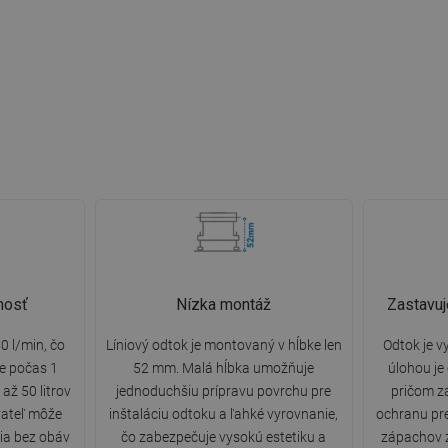
nosť
Nízka montáž
Zastavuj
0 l/min, čo
Líniový odtok je montovaný v hĺbke len
Odtok je v
e počas 1
52 mm. Malá hĺbka umožňuje
úlohou je
až 50 litrov
jednoduchšiu prípravu povrchu pre
pričom z
vateľ môže
inštaláciu odtoku a ľahké vyrovnanie,
ochranu pr
ia bez obáv
čo zabezpečuje vysokú estetiku a
zápachov 