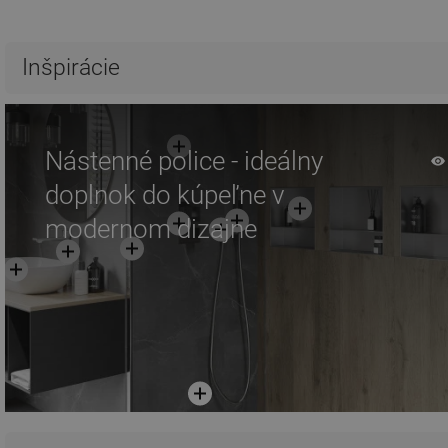
Inšpirácie
Nástenné police - ideálny
doplnok do kúpeľne v
modernom dizajne