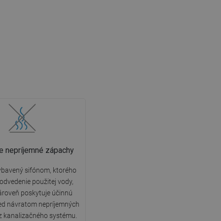
e nepríjemné zápachy
ybavený sifónom, ktorého
 odvedenie použitej vody,
ároveň poskytuje účinnú
ed návratom nepríjemných
z kanalizačného systému.