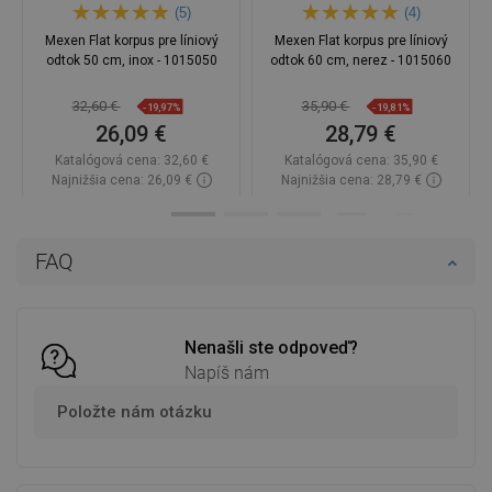
(5)
(4)
Mexen Flat korpus pre líniový
Mexen Flat korpus pre líniový
odtok 50 cm, inox - 1015050
odtok 60 cm, nerez - 1015060
32,60 €
35,90 €
-19,97%
-19,81%
26,09 €
28,79 €
Katalógová cena:
32,60 €
Katalógová cena:
35,90 €
Najnižšia cena: 26,09 €
Najnižšia cena: 28,79 €
Dostupnosť:
Na sklade
Dostupnosť:
Na sklade
Do košíka
Do košíka
FAQ
Porovnaj
favorite_border
Obľúbené
Porovnaj
favorite_border
Obľúbené
Nenašli ste odpoveď?
Napíš nám
Položte nám otázku