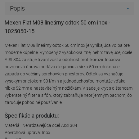
Popis
Mexen Flat M08 lineárny odtok 50 cm inox -
1025050-15
Mexen Flat M08 lineárny odtok 50 cm inox je vynikajúca voľba pre
moderné kúpeľne. Vyrobený z vysokokvalitnej nehrdzavejúcej ocele
AISI 304 zaisťuje trvanlivosť a odolnosť proti korózii. Inoxová
povrchová úprava pridáva eleganciu a šírka 50 cm dokonale
zapadá do väčšiny sprchových priestorov. Odtok sa vyznačuje
vysokým prietokom 50 l/min a jednoduchosťou montáže vďaka
hĺbke 52 mm a nastaviteľným nožičkám. V sade je kryt s dištancami,
vyberateľný filter a sifón, ktorý zabraňuje nepríjemným pachom, čo
zaručuje pohodlné používanie.
Špecifikácia produktu:
Materiál: Nehrdzavejúca oceľ AISI 304
Povrchová úprava: Inox