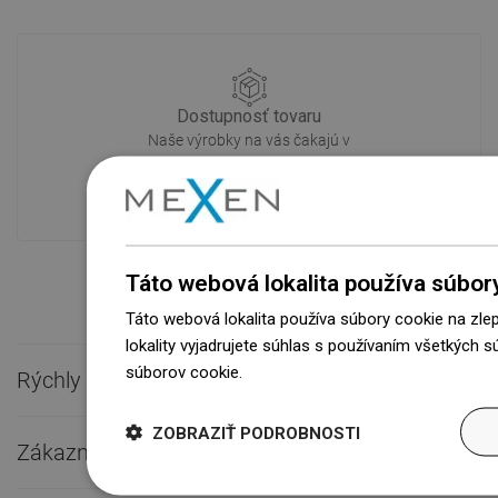
Dostupnosť tovaru
Naše výrobky na vás čakajú v
modernom sklade.Vždy pripravený na
prepravu!
Táto webová lokalita používa súbor
Táto webová lokalita používa súbory cookie na zle
lokality vyjadrujete súhlas s používaním všetkých 
súborov cookie.
Dowiedz się więcej
Rýchly kontakt

ZOBRAZIŤ PODROBNOSTI
Zákaznícky servis
