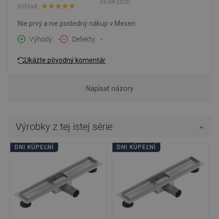
09-09-2020
Vzhľad:
Nie prvý a nie posledný nákup v Mexen
Výhody
-
Defekty
-
Ukážte pôvodný komentár
Napísať názory
Výrobky z tej istej série
DNI KÚPEĽNÍ
DNI KÚPEĽNÍ