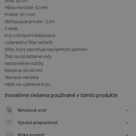
Šírka: 50 cm
Hĺbka montáže: 52 mm
Prietok: 50 l/min
Obklopujúca príruba - 2 cm
V sade:
Kryt s tlmiacimi dištancami
Vyberateľný filter nečistôt
Sifón, ktorý zabraňuje nepríjemným pachom
Žľab na odvádzanie vody
Nastaviteľné nožičky
Redukcia 50/40 mm
Tesniaca manžeta
Háčik na vyberanie krytu
Inovatívne riešenia používané v tomto produkte
Nerezová oceľ
Vysoká priepustnosť
Nízka montáž