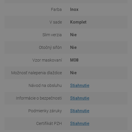
Farba
Inox
V sade
Komplet
Slim verzia
Nie
Otočný sifón
Nie
Vzor maskovaní
M08
Možnosť nalepenia dlaždice
Nie
Návod na obsluhu
Stiahnutie
Informácie o bezpečnosti
Stiahnutie
Podmienky záruky
Stiahnutie
Certifikát PZH
Stiahnutie