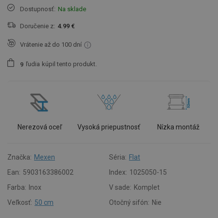
Dostupnosť:
Na sklade
Doručenie z:
4.99 €
Vrátenie až do 100 dní
ľudia
kúpil tento produkt.
9
Nerezová oceľ
Vysoká priepustnosť
Nízka montáž
Značka:
Mexen
Séria:
Flat
Ean:
5903163386002
Index:
1025050-15
Farba:
Inox
V sade:
Komplet
Veľkosť:
50 cm
Otočný sifón:
Nie