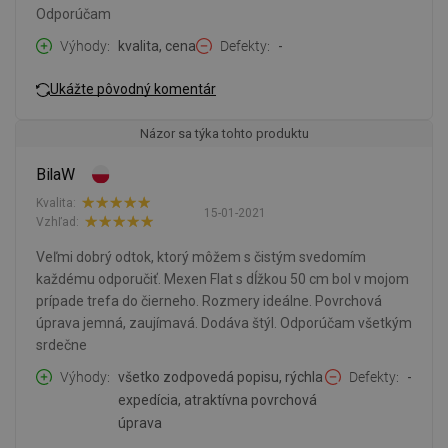
Odporúčam
Výhody
kvalita, cena
Defekty
-
Ukážte pôvodný komentár
Názor sa týka tohto produktu
BilaW
Kvalita:
15-01-2021
Vzhľad:
Veľmi dobrý odtok, ktorý môžem s čistým svedomím
každému odporučiť. Mexen Flat s dĺžkou 50 cm bol v mojom
prípade trefa do čierneho. Rozmery ideálne. Povrchová
úprava jemná, zaujímavá. Dodáva štýl. Odporúčam všetkým
srdečne
Výhody
všetko zodpovedá popisu, rýchla
Defekty
-
expedícia, atraktívna povrchová
úprava