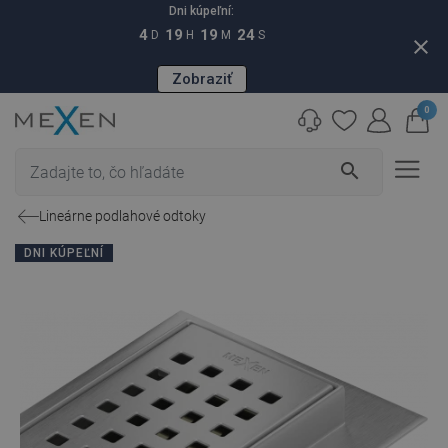
Dni kúpeľní:
4
19
19
23
D
H
M
S
close
Zobraziť
0
search
Lineárne podlahové odtoky
DNI KÚPEĽNÍ