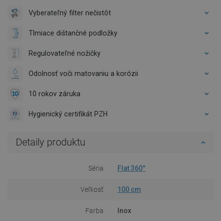
Vyberateľný filter nečistôt
Tlmiace dištančné podložky
Regulovateľné nožičky
Odolnosť voči matovaniu a korózii
10 rokov záruka
Hygienický certifikát PZH
Detaily produktu
Séria
Flat 360°
Veľkosť
100 cm
Farba
Inox