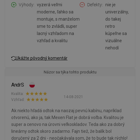
Výhody
vyzerá veľmi
Defekty
nie je
moderne, ľahko sa
univerzálny,
montuje, s manželom
do takej
sme to zvládli, super
retro
lacný vzhľadom na
kúpeľne sa
vzhľad a kvalitu
vizuálne
nehodí
Ukážte pôvodný komentár
Názor sa týka tohto produktu
AndrS
Kvalita:
14-08-2021
Vzhľad:
Ak niekto hľadá odtok na naozaj pevnú kabínu, napríklad
otvorenú, ako ja, tak Mexen Flat je dobrá voľba. Kvalitou je
super a cenovo na úrovni veľkoskladov. Teda ako za dobrý
lineárny odtok skoro zadarmo. Fajn tiež, že balík bol
doručený za 2 dni - neočakávala som, že to bude tak rýchlo!