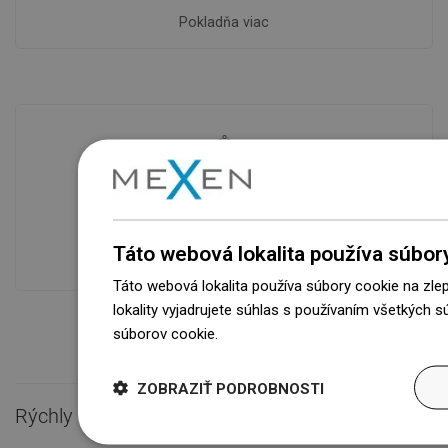
Pokladňa viac
Dostupnosť tovaru
Naše výrobky na vás čakajú v
modernom sklade.Vždy pripravený na
prepravu!
Táto webová lokalita používa súbor
Táto webová lokalita používa súbory cookie na zle
lokality vyjadrujete súhlas s používaním všetkých 
súborov cookie.
Dowiedz się więcej
ZOBRAZIŤ PODROBNOSTI
Rýchly kontakt
