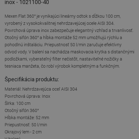
inox - 1021100-40
Mexen Flat 360° je vynikajúci lineárny odtok s dĺžkou 100 cm,
vyrobený z vysokokvalitnej nehrdzavejúcej ocele AISI 304.
Povrchová úprava inox zabezpečuje elegantný vzhľad a trvanlivosť.
Otočný sifón 360° a hĺbka montáže 52 mm umožňujú rýchlu a
pohodlnú inštaláciu. Priepustnosť 50 l/min zaručuje efektívny
odvod vody. V balení sa nachádza maskovacia krytka s distančnými
podložkami, vyberateľný filter nečistôt, nastaviteľné nožičky a
tesniaca manžeta, čo robí výrobok kompletným a funkčným.
Špecifikácia produktu:
Materiál: Nehrdzavejúca oceľ AISI 304
Povrchová úprava: Inox
Šírka: 100 cm
Otočný sifón 360°
Hĺbka montáže: 52 mm
Priepustnosť: 50 l/min
Okrajový lem - 2 cm
V balení: