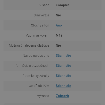
V sade
Komplet
Slim verzia
Nie
Otočný sifón
Áno
Vzor maskovaní
M12
Možnosť nalepenia dlaždice
Nie
Návod na obsluhu
Stiahnutie
Informácie o bezpečnosti
Stiahnutie
Podmienky záruky
Stiahnutie
Certifikát PZH
Stiahnutie
Výrobca
Zobraziť