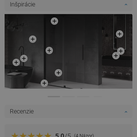
Inšpirácie
Recenzie
5.0
/5
(4 Názor)