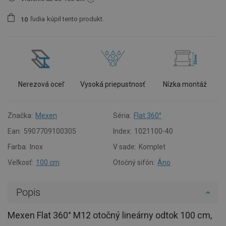
ľudia
kúpil tento produkt.
1
0
Nerezová oceľ
Vysoká priepustnosť
Nízka montáž
Značka:
Mexen
Séria:
Flat 360°
Ean:
5907709100305
Index:
1021100-40
Farba:
Inox
V sade:
Komplet
Veľkosť:
100 cm
Otočný sifón:
Áno
Popis
Mexen Flat 360° M12 otočný lineárny odtok 100 cm,