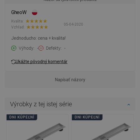
GheoW
Kvalita:
05-04-2020
Vzhľad:
Jednoducho: cena + kvalita!
Výhody
-
Defekty
-
Ukážte pôvodný komentár
Napísať názory
Výrobky z tej istej série
DNI KÚPEĽNÍ
DNI KÚPEĽNÍ