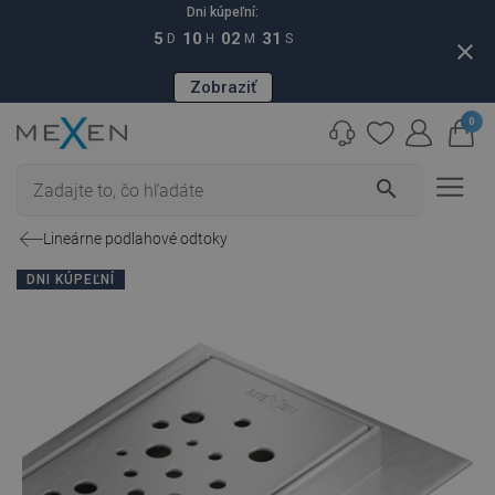
Dni kúpeľní:
5
10
02
30
D
H
M
S
close
Zobraziť
0
search
Lineárne podlahové odtoky
DNI KÚPEĽNÍ