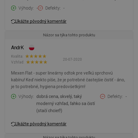
Výhody
-
Defekty
-
Ukážte pôvodný komentár
Názor sa týka tohto produktu
AndrK
Kvalita:
20-07-2020
Vzhľad:
Mexen Flat - super lineárny odtok pre veľkú sprchovú
kabínu! Keď niekto píše, že je potrebné častejšie čistiť - áno,
je to potrebné, hygiena predovšetkým!
Výhody
dobrá cena, skvelý, taký
Defekty
-
moderný vzhľad, ľahko sa čistí
(stačí chcieť!)
Ukážte pôvodný komentár
Názor sa týka tohto produktu