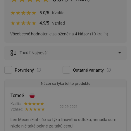
5.0
/5
Kvalita
4.9
/5
Vzhľad
Všeobecné hodnotenie založené na 4 Názor
(10 krajín)
Triediť:
Najnovší
Potvrdený
Ostatné varianty
Názor sa týka tohto produktu
TomeŚ
Kvalita:
02-09-2021
Vzhľad:
Len Mexen Flat - čo sa týka líniového odtoku, nenašla som
nikde nič také pekné za takú cenu!