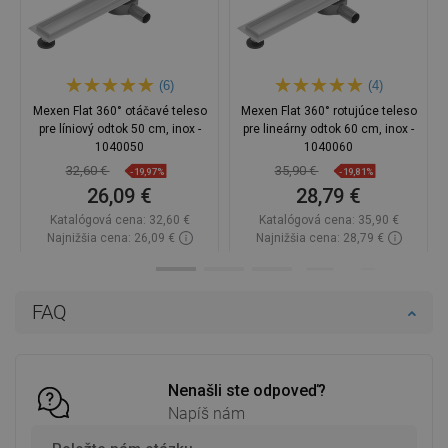
(6)
(4)
Mexen Flat 360° otáčavé teleso
Mexen Flat 360° rotujúce teleso
pre líniový odtok 50 cm, inox -
pre lineárny odtok 60 cm, inox -
1040050
1040060
32,60 €
35,90 €
-19,97%
-19,81%
26,09 €
28,79 €
Katalógová cena:
32,60 €
Katalógová cena:
35,90 €
Najnižšia cena: 26,09 €
Najnižšia cena: 28,79 €
Dostupnosť:
Na sklade
Dostupnosť:
Na sklade
Do košíka
Do košíka
FAQ
Porovnaj
favorite_border
Obľúbené
Porovnaj
favorite_border
Obľúbené
Nenašli ste odpoveď?
Napíš nám