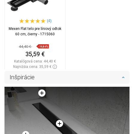
(4)
Mexen Flat telo pre líniový odtok
60 cm, čierny - 1715060
44,40 €
-19,84%
35,59 €
Katalógová cena:
44,40 €
Najnižšia cena: 35,59 €
Dostupnosť:
Na sklade
Inšpirácie
Do košíka
Porovnaj
favorite_border
Obľúbené