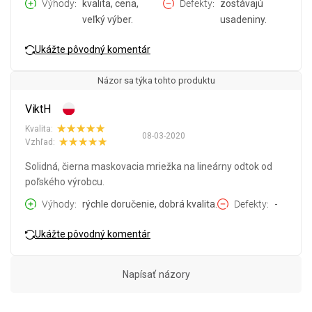
Výhody
kvalita, cena,
Defekty
zostávajú
veľký výber.
usadeniny.
Ukážte pôvodný komentár
Názor sa týka tohto produktu
ViktH
Kvalita:
08-03-2020
Vzhľad:
Solidná, čierna maskovacia mriežka na lineárny odtok od
poľského výrobcu.
Výhody
rýchle doručenie, dobrá kvalita.
Defekty
-
Ukážte pôvodný komentár
Napísať názory