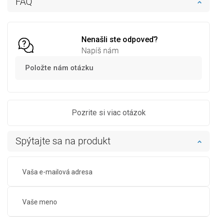
FAQ
Porovnaj
favorite_border
Obľúbené
Porovnaj
favorite_border
Obľúbené
Nenašli ste odpoveď?
Napíš nám
Položte nám otázku
Pozrite si viac otázok
Spýtajte sa na produkt