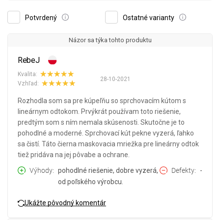
Potvrdený
Ostatné varianty
Názor sa týka tohto produktu
RebeJ
Kvalita:
28-10-2021
Vzhľad:
Rozhodla som sa pre kúpeľňu so sprchovacím kútom s
lineárnym odtokom. Prvýkrát používam toto riešenie,
predtým som s ním nemala skúsenosti. Skutočne je to
pohodlné a moderné. Sprchovací kút pekne vyzerá, ľahko
sa čistí. Táto čierna maskovacia mriežka pre lineárny odtok
tiež pridáva na jej pôvabe a ochrane.
Výhody
pohodlné riešenie, dobre vyzerá,
Defekty
-
od poľského výrobcu.
Ukážte pôvodný komentár