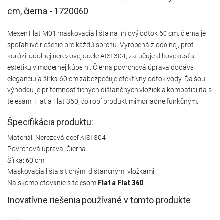
cm, čierna - 1720060
Mexen Flat M01 maskovacia lišta na líniový odtok 60 cm, čierna je
spoľahlivé riešenie pre každú sprchu. Vyrobená z odolnej, proti
korózii odolnej nerezovej ocele AISI 304, zaručuje dlhovekosť a
estetiku v modernej kúpeľni. Čierna povrchová úprava dodáva
eleganciu a šírka 60 cm zabezpečuje efektívny odtok vody. Ďalšou
výhodou je prítomnosť tichých dištančných vložiek a kompatibilita s
telesami Flat a Flat 360, čo robí produkt mimoriadne funkčným.
Špecifikácia produktu:
Materiál: Nerezová oceľ AISI 304
Povrchová úprava: Čierna
Šírka: 60 cm
Maskovacia lišta s tichými dištančnými vložkami
Na skompletovanie s telesom
Flat a Flat 360
Inovatívne riešenia používané v tomto produkte