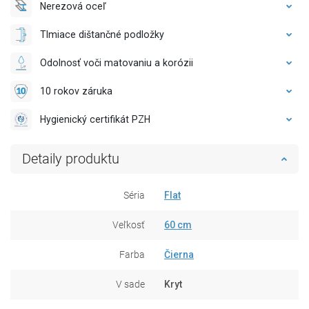
Nerezová oceľ
Tlmiace dištančné podložky
Odolnosť voči matovaniu a korózii
10 rokov záruka
Hygienický certifikát PZH
Detaily produktu
Séria
Flat
Veľkosť
60 cm
Farba
Čierna
V sade
Kryt