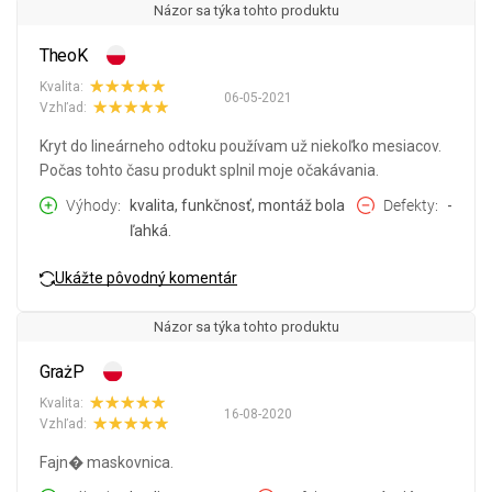
Názor sa týka tohto produktu
TheoK
Kvalita:
06-05-2021
Vzhľad:
Kryt do lineárneho odtoku používam už niekoľko mesiacov.
Počas tohto času produkt splnil moje očakávania.
Výhody
kvalita, funkčnosť, montáž bola
Defekty
-
ľahká.
Ukážte pôvodný komentár
Názor sa týka tohto produktu
GrażP
Kvalita:
16-08-2020
Vzhľad:
Fajn� maskovnica.