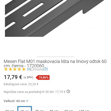
Mexen Flat M01 maskovacia lišta na líniový odtok 60
cm, čierna - 1720060
(0)
(4)
Otázky
17,79 €
19,86%
(s DPH)
Katalógová cena:
22,20 €
Najnižšia cena za posledných 30 dní: 17,79 €
Veľkosť
- 60 cm