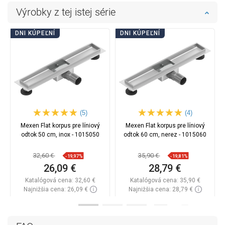
Výrobky z tej istej série
DNI KÚPEĽNÍ
DNI KÚPEĽNÍ
(5)
(4)
Mexen Flat korpus pre líniový
Mexen Flat korpus pre líniový
odtok 50 cm, inox - 1015050
odtok 60 cm, nerez - 1015060
32,60 €
35,90 €
-19,97%
-19,81%
26,09 €
28,79 €
Katalógová cena:
32,60 €
Katalógová cena:
35,90 €
Najnižšia cena: 26,09 €
Najnižšia cena: 28,79 €
Dostupnosť:
Na sklade
Dostupnosť:
Na sklade
Do košíka
Do košíka