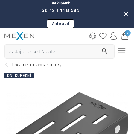
Dni kúpeľní:
5
12
11
57
D
H
M
S
close
Zobraziť
0
search
Lineárne podlahové odtoky
DNI KÚPEĽNÍ