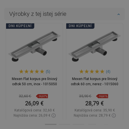
Výrobky z tej istej série
DNI KÚPEĽNÍ
DNI KÚPEĽNÍ
(5)
(4)
Mexen Flat korpus pre líniový
Mexen Flat korpus pre líniový
odtok 50 cm, inox - 1015050
odtok 60 cm, nerez - 1015060
32,60 €
35,90 €
-19,97%
-19,81%
26,09 €
28,79 €
Katalógová cena:
32,60 €
Katalógová cena:
35,90 €
Najnižšia cena: 26,09 €
Najnižšia cena: 28,79 €
Dostupnosť:
Na sklade
Dostupnosť:
Na sklade