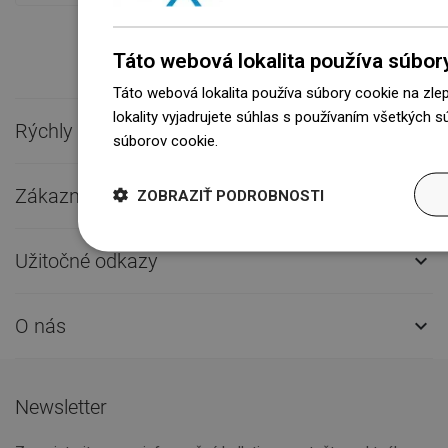
Táto webová lokalita používa súbor
Táto webová lokalita používa súbory cookie na zle
lokality vyjadrujete súhlas s používaním všetkých 
Rýchly kontakt

súborov cookie.
Dowiedz się więcej
Zákaznícky servis

ZOBRAZIŤ PODROBNOSTI
Užitočné odkazy

O nás

Newsletter