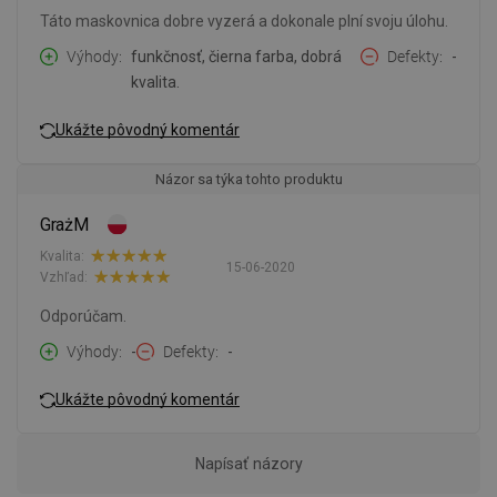
Táto maskovnica dobre vyzerá a dokonale plní svoju úlohu.
Výhody
funkčnosť, čierna farba, dobrá
Defekty
-
kvalita.
Ukážte pôvodný komentár
Názor sa týka tohto produktu
GrażM
Kvalita:
15-06-2020
Vzhľad:
Odporúčam.
Výhody
-
Defekty
-
Ukážte pôvodný komentár
Napísať názory