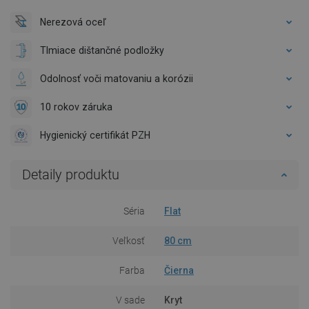
Nerezová oceľ
Tlmiace dištančné podložky
Odolnosť voči matovaniu a korózii
10 rokov záruka
Hygienický certifikát PZH
Detaily produktu
Séria
Flat
Veľkosť
80 cm
Farba
Čierna
V sade
Kryt