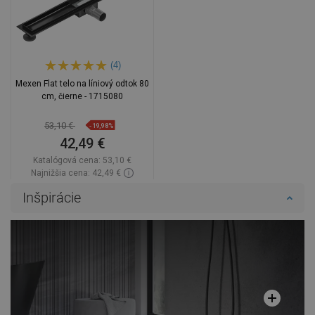
(4)
Mexen Flat telo na líniový odtok 80
cm, čierne - 1715080
53,10 €
-19,98%
42,49 €
Katalógová cena:
53,10 €
Najnižšia cena: 42,49 €
Dostupnosť:
Na sklade
Inšpirácie
Do košíka
Porovnaj
favorite_border
Obľúbené