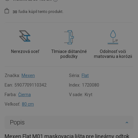
ľudia
kúpil tento produkt.
3
0
Nerezová oceľ
Tlmiace dištančné
Odolnosť voči
podložky
matovaniu a korózii
Značka:
Mexen
Séria:
Flat
Ean:
5907709110342
Index:
1720080
Farba:
Čierna
V sade:
Kryt
Veľkosť:
80 cm
Popis
Mexen Flat M01 maskovacia lišta pre lineárny odtok