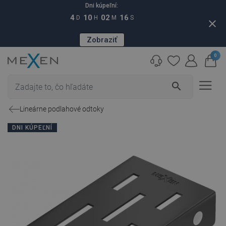
Dni kúpeľní:
4
10
02
15
D
H
M
S
close
Zobraziť
0
search
Lineárne podlahové odtoky
DNI KÚPEĽNÍ