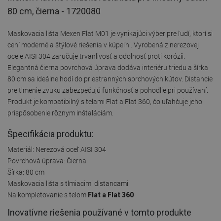
80 cm, čierna - 1720080
Maskovacia lišta Mexen Flat M01 je vynikajúci výber pre ľudí, ktorí si
cení moderné a štýlové riešenia v kúpeľni. Vyrobená z nerezovej
ocele AISI 304 zaručuje trvanlivosť a odolnosť proti korózii.
Elegantná čierna povrchová úprava dodáva interiéru triedu a šírka
80 cm sa ideálne hodí do priestranných sprchových kútov. Distancie
pre tlmenie zvuku zabezpečujú funkčnosť a pohodlie pri používaní.
Produkt je kompatibilný s telami Flat a Flat 360, čo uľahčuje jeho
prispôsobenie rôznym inštaláciám.
Špecifikácia produktu:
Materiál: Nerezová oceľ AISI 304
Povrchová úprava: Čierna
Šírka: 80 cm
Maskovacia lišta s tlmiacimi distancami
Na kompletovanie s telom
Flat a Flat 360
Inovatívne riešenia používané v tomto produkte