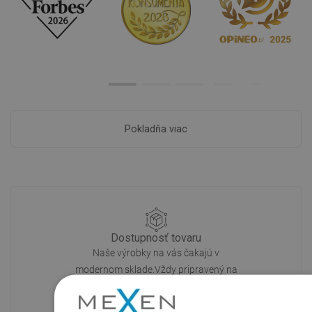
Pokladňa viac
Dostupnosť tovaru
Naše výrobky na vás čakajú v
modernom sklade.Vždy pripravený na
prepravu!