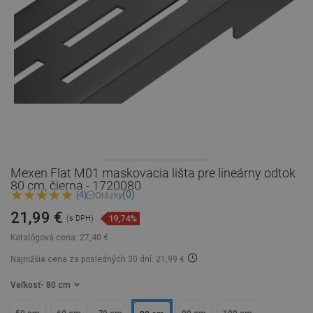
Mexen Flat M01 maskovacia lišta pre lineárny odtok
80 cm, čierna - 1720080
(0)
(4)
Otázky
21,99 €
19,74%
(s DPH)
Katalógová cena:
27,40 €
Najnižšia cena za posledných 30 dní: 21,99 €
Veľkosť
- 80 cm