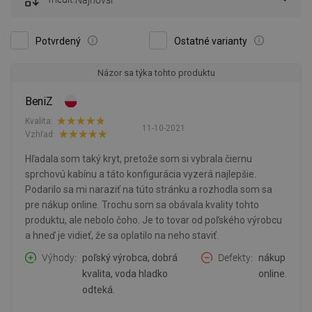
Najnovší
Potvrdený
Ostatné varianty
Názor sa týka tohto produktu
BeniZ
Kvalita:
11-10-2021
Vzhľad:
Hľadala som taký kryt, pretože som si vybrala čiernu
sprchovú kabínu a táto konfigurácia vyzerá najlepšie.
Podarilo sa mi naraziť na túto stránku a rozhodla som sa
pre nákup online. Trochu som sa obávala kvality tohto
produktu, ale nebolo čoho. Je to tovar od poľského výrobcu
a hneď je vidieť, že sa oplatilo na neho staviť.
Výhody
poľský výrobca, dobrá
Defekty
nákup
kvalita, voda hladko
online.
odteká.