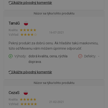
Ukážte pôvodný komentár
Názor sa týka tohto produktu
TamáG
Kvalita:
16-07-2021
Vzhľad:
Pekný produkt za dobrú cenu. Ak hľadáte takú maskovnicu,
túto od Mexenu vám môžem úprimne odporučiť.
Výhody
dobrá kvalita, cena, rýchla
Defekty
-
doprava.
Ukážte pôvodný komentár
Názor sa týka tohto produktu
CezaS
Kvalita:
21-02-2021
Vzhľad: