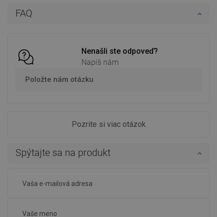
Do košíka
Do košíka
FAQ
Porovnaj
favorite_border
Obľúbené
Porovnaj
favorite_border
Obľúbené
Nenašli ste odpoveď?
Napíš nám
Položte nám otázku
Pozrite si viac otázok
Spýtajte sa na produkt