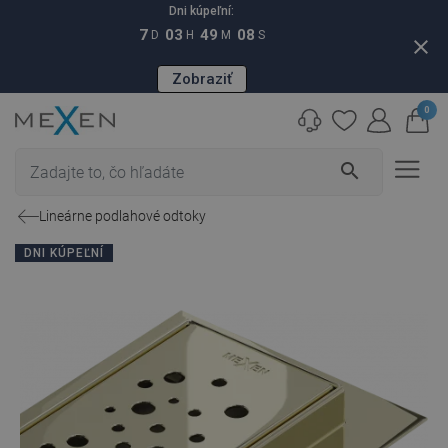
Dni kúpeľní:
7
03
49
07
D
H
M
S
close
Zobraziť
0
search
Lineárne podlahové odtoky
DNI KÚPEĽNÍ