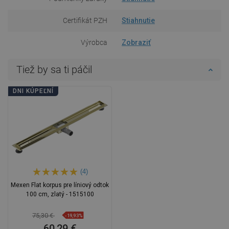
Certifikát PZH
Stiahnutie
Výrobca
Zobraziť
Tiež by sa ti páčil
DNI KÚPEĽNÍ
(4)
Mexen Flat korpus pre líniový odtok
100 cm, zlatý - 1515100
75,30 €
-19,93%
60,29 €