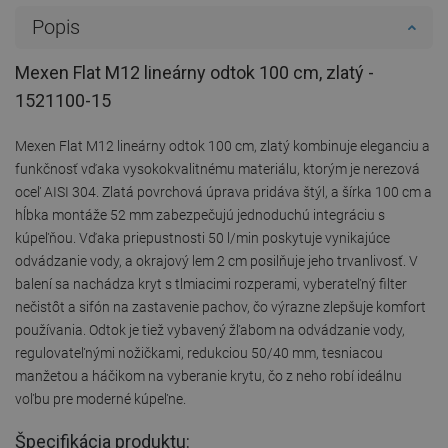
Popis
Mexen Flat M12 lineárny odtok 100 cm, zlatý -
1521100-15
Mexen Flat M12 lineárny odtok 100 cm, zlatý kombinuje eleganciu a
funkčnosť vďaka vysokokvalitnému materiálu, ktorým je nerezová
oceľ AISI 304. Zlatá povrchová úprava pridáva štýl, a šírka 100 cm a
hĺbka montáže 52 mm zabezpečujú jednoduchú integráciu s
kúpeľňou. Vďaka priepustnosti 50 l/min poskytuje vynikajúce
odvádzanie vody, a okrajový lem 2 cm posilňuje jeho trvanlivosť. V
balení sa nachádza kryt s tlmiacimi rozperami, vyberateľný filter
nečistôt a sifón na zastavenie pachov, čo výrazne zlepšuje komfort
používania. Odtok je tiež vybavený žľabom na odvádzanie vody,
regulovateľnými nožičkami, redukciou 50/40 mm, tesniacou
manžetou a háčikom na vyberanie krytu, čo z neho robí ideálnu
voľbu pre moderné kúpeľne.
Špecifikácia produktu: