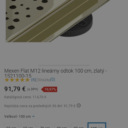
Mexen Flat M12 lineárny odtok 100 cm, zlatý -
1521100-15
(0)
(4)
Otázky
91,79 €
19,97%
(s DPH)
Katalógová cena:
114,70 €
Najnižšia cena za posledných 30 dní: 91,79 €
Veľkosť
- 100 cm