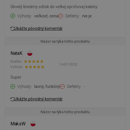
Skvelý lineárny odtok do veľkej sprchovej kabíny.
Výhody
veľkosť, cena
Defekty
nie je
Ukážte pôvodný komentár
Názor sa týka tohto produktu
NataK
Kvalita:
14-07-2020
Vzhľad:
Super
Výhody
lacný, funkčný
Defekty
-
Ukážte pôvodný komentár
Názor sa týka tohto produktu
MaksW