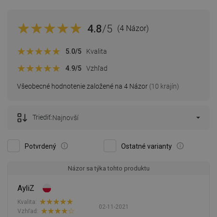
4.8
/5
(4 Názor)
5.0
/5
Kvalita
4.9
/5
Vzhľad
Všeobecné hodnotenie založené na 4 Názor
(10 krajín)
Triediť:
Najnovší
Potvrdený
Ostatné varianty
Názor sa týka tohto produktu
AyliZ
Kvalita:
02-11-2021
Vzhľad: