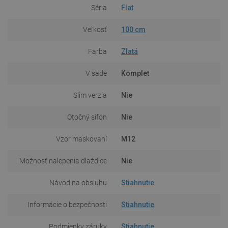
Séria
Flat
Veľkosť
100 cm
Farba
Zlatá
V sade
Komplet
Slim verzia
Nie
Otočný sifón
Nie
Vzor maskovaní
M12
Možnosť nalepenia dlaždice
Nie
Návod na obsluhu
Stiahnutie
Informácie o bezpečnosti
Stiahnutie
Podmienky záruky
Stiahnutie