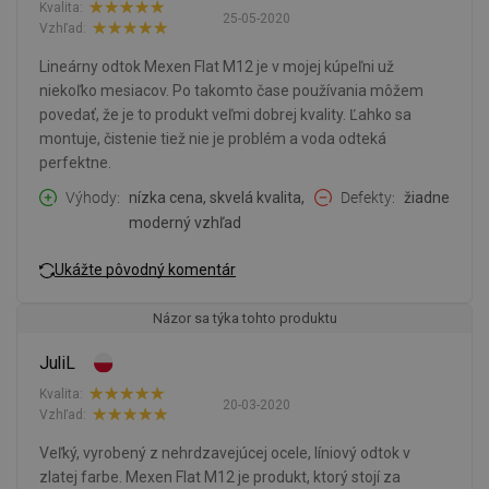
Kvalita:
25-05-2020
Vzhľad:
Lineárny odtok Mexen Flat M12 je v mojej kúpeľni už
niekoľko mesiacov. Po takomto čase používania môžem
povedať, že je to produkt veľmi dobrej kvality. Ľahko sa
montuje, čistenie tiež nie je problém a voda odteká
perfektne.
Výhody
nízka cena, skvelá kvalita,
Defekty
žiadne
moderný vzhľad
Ukážte pôvodný komentár
Názor sa týka tohto produktu
JuliL
Kvalita:
20-03-2020
Vzhľad:
Veľký, vyrobený z nehrdzavejúcej ocele, líniový odtok v
zlatej farbe. Mexen Flat M12 je produkt, ktorý stojí za