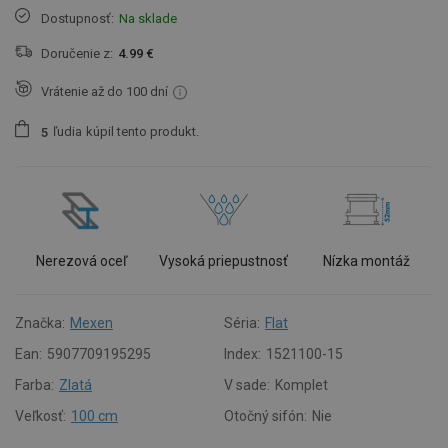
Dostupnosť:
Na sklade
Doručenie z:
4.99 €
Vrátenie až do 100 dní
ľudia
kúpil tento produkt.
5
Nerezová oceľ
Vysoká priepustnosť
Nízka montáž
Značka:
Mexen
Séria:
Flat
Ean:
5907709195295
Index:
1521100-15
Farba:
Zlatá
V sade:
Komplet
Veľkosť:
100 cm
Otočný sifón:
Nie