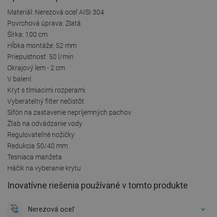
Materiál: Nerezová oceľ AISI 304
Povrchová úprava: Zlatá
Šírka: 100 cm
Hĺbka montáže: 52 mm
Priepustnosť: 50 l/min
Okrajový lem - 2 cm
V balení:
Kryt s tlmiacimi rozperami
Vyberateľný filter nečistôt
Sifón na zastavenie nepríjemných pachov
Žľab na odvádzanie vody
Regulovateľné nožičky
Redukcia 50/40 mm
Tesniaca manžeta
Háčik na vyberanie krytu
Inovatívne riešenia používané v tomto produkte
Nerezová oceľ