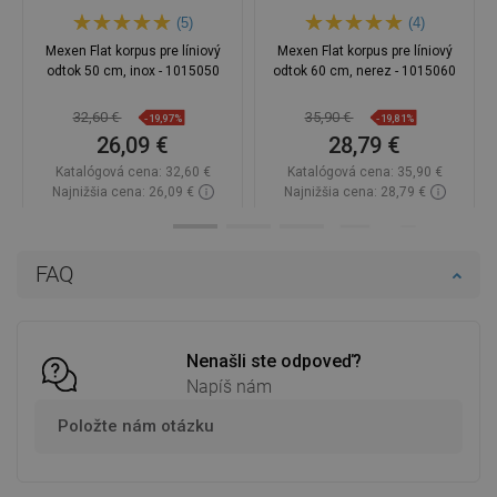
(5)
(4)
Mexen Flat korpus pre líniový
Mexen Flat korpus pre líniový
odtok 50 cm, inox - 1015050
odtok 60 cm, nerez - 1015060
32,60 €
35,90 €
-19,97%
-19,81%
26,09 €
28,79 €
Katalógová cena:
32,60 €
Katalógová cena:
35,90 €
Najnižšia cena: 26,09 €
Najnižšia cena: 28,79 €
Dostupnosť:
Na sklade
Dostupnosť:
Na sklade
Do košíka
Do košíka
FAQ
Porovnaj
favorite_border
Obľúbené
Porovnaj
favorite_border
Obľúbené
Nenašli ste odpoveď?
Napíš nám
Položte nám otázku