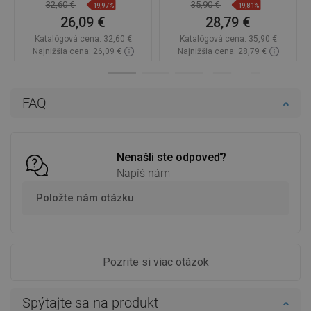
32,60 €
35,90 €
-19,97%
-19,81%
26,09 €
28,79 €
Katalógová cena:
32,60 €
Katalógová cena:
35,90 €
Najnižšia cena: 26,09 €
Najnižšia cena: 28,79 €
Dostupnosť:
Na sklade
Dostupnosť:
Na sklade
Do košíka
Do košíka
FAQ
Porovnaj
favorite_border
Obľúbené
Porovnaj
favorite_border
Obľúbené
Nenašli ste odpoveď?
Napíš nám
Položte nám otázku
Pozrite si viac otázok
Spýtajte sa na produkt