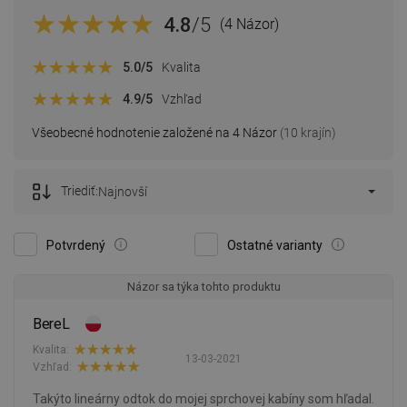
4.8
/5
(4 Názor)
5.0
/5
Kvalita
4.9
/5
Vzhľad
Všeobecné hodnotenie založené na 4 Názor
(10 krajín)
Triediť:
Najnovší
Potvrdený
Ostatné varianty
Názor sa týka tohto produktu
BereL
Kvalita:
13-03-2021
Vzhľad:
Takýto lineárny odtok do mojej sprchovej kabíny som hľadal.