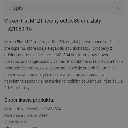
Popis
Mexen Flat M12 lineárny odtok 80 cm, zlatý -
1521080-15
Mexen Flat M12 lineárny odtok 80 cm, zlatý je výnimočné riešenie
pre kúpeľňu, ktoré spája eleganciu s funkčnosťou. Vyrobený z
odolnej nehrdzavejúcej ocele AISI 304 so zlatou povrchovou
úpravou, poskytuje luxusný vzhľad. Produkt má šírku 80 cm a hĺbku
montáže 52 mm. Vysoký výkon zabezpečuje prietok 50 l/min. V
balení sa nachádza kryt s medzerami, sifón zadržiavajúci
nepríjemné zápachy a nastaviteľné nožičky, čo uľahčuje inštaláciu a
údržbu čistoty.
Špecifikácia produktu:
Materiál: Nerezová oceľ AISI 304
Povrchová úprava: Zlatá
Šírka: 80 cm