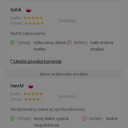
SofiA
Kvalita:
24-04-2020
Vzhľad:
Hodný odporúčania
Výhody
nízka cena, dobrá
Defekty
málo známa
kvalita
značka
Ukážte pôvodný komentár
Názor sa týka tohto produktu
HenrM
Kvalita:
03-03-2020
Vzhľad:
Skvelý lineárny odtok do sprchového kúta.
Výhody
lacný, dobre vyzerá,
Defekty
žiadne
neupcháva sa