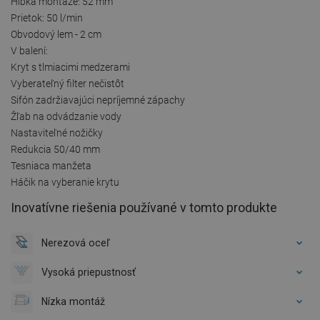
Hĺbka montáže: 52 mm
Prietok: 50 l/min
Obvodový lem - 2 cm
V balení:
Kryt s tlmiacimi medzerami
Vyberateľný filter nečistôt
Sifón zadržiavajúci nepríjemné zápachy
Žľab na odvádzanie vody
Nastaviteľné nožičky
Redukcia 50/40 mm
Tesniaca manžeta
Háčik na vyberanie krytu
Inovatívne riešenia používané v tomto produkte
Nerezová oceľ
Vysoká priepustnosť
Nízka montáž