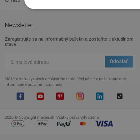
Newsletter
Zaregistrujte sa na informačný bulletin a zostaňte v aktuálnom
stave.
Môžete sa kedykoľvek odhlásiť.Na tento účel nájdete naše kontaktné
informácie v právnom oznámení.
Facebook
YouTube
Pinterest
Instagram
LinkedIn
TikTok
2026 © Copyright mexen.sk. Všetky práva vyhradené.