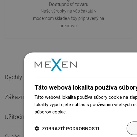
Dostupnosť tovaru
Naše výrobky na vás čakajú v
modernom sklade.Vždy pripravený na
prepravu!
Rýchly kontakt

Táto webová lokalita používa súbor
Zákaznícky servis

Táto webová lokalita používa súbory cookie na zle
lokality vyjadrujete súhlas s používaním všetkých 
súborov cookie.
Dowiedz się więcej
Užitočné odkazy

ZOBRAZIŤ PODROBNOSTI
O nás
