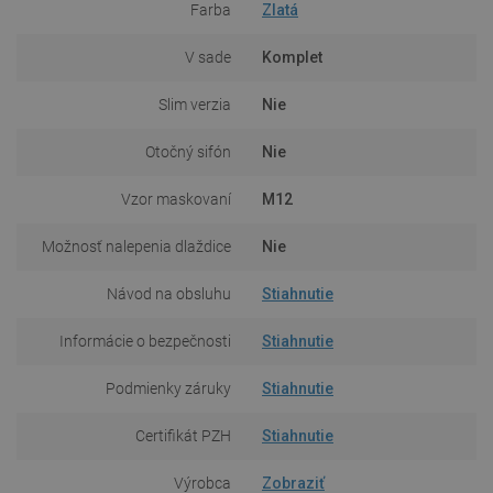
Farba
Zlatá
V sade
Komplet
Slim verzia
Nie
Otočný sifón
Nie
Vzor maskovaní
M12
Možnosť nalepenia dlaždice
Nie
Návod na obsluhu
Stiahnutie
Informácie o bezpečnosti
Stiahnutie
Podmienky záruky
Stiahnutie
Certifikát PZH
Stiahnutie
Výrobca
Zobraziť