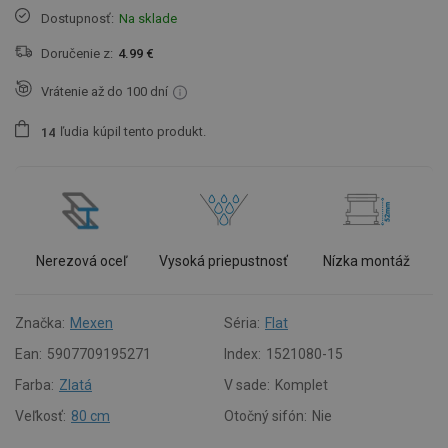
Dostupnosť:
Na sklade
Doručenie z:
4.99 €
Vrátenie až do 100 dní
ľudia
kúpil tento produkt.
1
4
Nerezová oceľ
Vysoká priepustnosť
Nízka montáž
Značka:
Mexen
Séria:
Flat
Ean:
5907709195271
Index:
1521080-15
Farba:
Zlatá
V sade:
Komplet
Veľkosť:
80 cm
Otočný sifón:
Nie