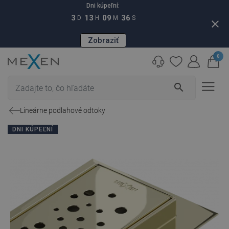
Dni kúpeľní:
3
13
09
35
D
H
M
S
close
Zobraziť
0
search
Lineárne podlahové odtoky
DNI KÚPEĽNÍ